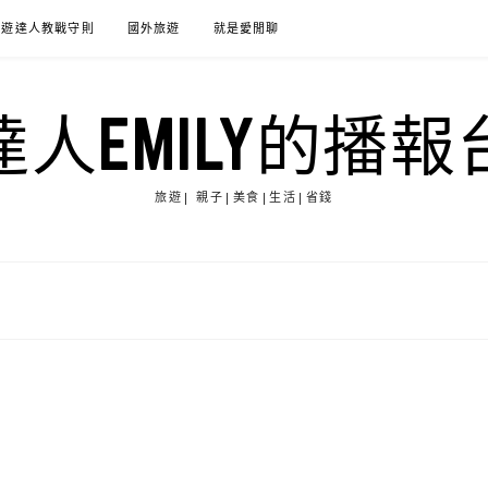
旅遊達人教戰守則
國外旅遊
就是愛閒聊
達人EMILY的播報
旅遊| 親子|美食|生活|省錢