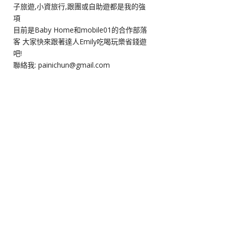
子旅遊,小資旅行,跟團或自助遊都是我的強
項
目前是Baby Home和mobile01的合作部落
客 大家快來跟著達人Emily吃喝玩樂省錢遊
吧!
聯絡我: painichun@gmail.com