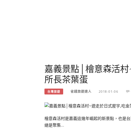
嘉義景點│檜意森活村
所長茶葉蛋
省錢旅遊達人
2018-01-06
台灣旅遊
檜意森活村是嘉義這幾年崛起的新景點，也是台
總是聚集…