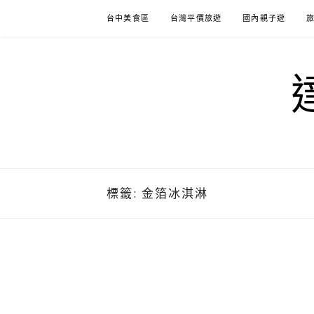
Skip
台中美食區
台灣平價旅遊
國內親子遊
to
content
標籤:
金箔冰淇淋