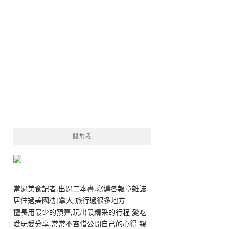
關於我
當過美食記者,出過二本書,寫遍各報章雜誌
居住過美國/加拿大,旅行過很多地方
擅長用最少的預算,玩出最精采的行程 愛吃
愛玩愛分享,常常不吝惜公開自己的心得 親