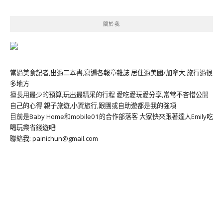
關於我
當過美食記者,出過二本書,寫遍各報章雜誌 居住過美國/加拿大,旅行過很
多地方
擅長用最少的預算,玩出最精采的行程 愛吃愛玩愛分享,常常不吝惜公開
自己的心得 親子旅遊,小資旅行,跟團或自助遊都是我的強項
目前是Baby Home和mobile01的合作部落客 大家快來跟著達人Emily吃
喝玩樂省錢遊吧!
聯絡我: painichun@gmail.com