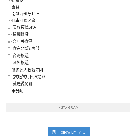
新建案
素食
南歐西班牙11日
日本四國之旅
美容按摩SPA
瑜珈健身
台中美食區
食在北部&南部
台灣旅遊
國外旅遊
旅遊達人教戰守則
[試吃試用]~照過來
就是愛閒聊
未分類
INSTAGRAM
Follow Emily IG