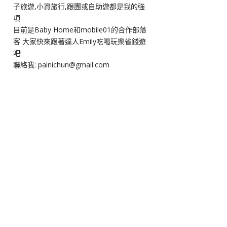
子旅遊,小資旅行,跟團或自助遊都是我的強
項
目前是Baby Home和mobile01的合作部落
客 大家快來跟著達人Emily吃喝玩樂省錢遊
吧!
聯絡我: painichun@gmail.com