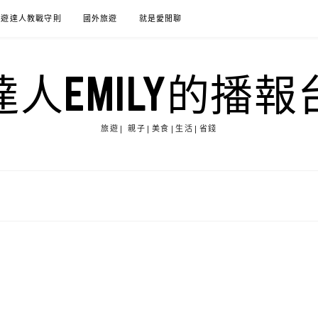
旅遊達人教戰守則
國外旅遊
就是愛閒聊
達人EMILY的播報
旅遊| 親子|美食|生活|省錢