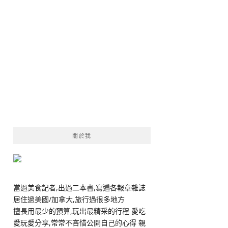
關於我
當過美食記者,出過二本書,寫遍各報章雜誌
居住過美國/加拿大,旅行過很多地方
擅長用最少的預算,玩出最精采的行程 愛吃
愛玩愛分享,常常不吝惜公開自己的心得 親