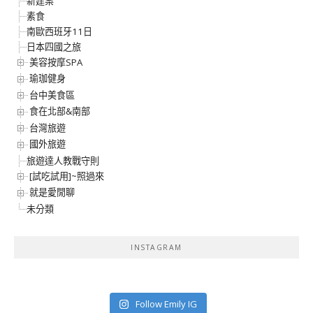
新建案
素食
南歐西班牙11日
日本四國之旅
美容按摩SPA
瑜珈健身
台中美食區
食在北部&南部
台灣旅遊
國外旅遊
旅遊達人教戰守則
[試吃試用]~照過來
就是愛閒聊
未分類
INSTAGRAM
Follow Emily IG