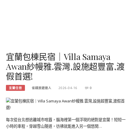
宜蘭包棟民宿｜Villa Samaya
Awan紗幔雅.雲灣,設施超豐富,渡
假首選!
宜蘭住宿
省錢旅遊達人
2026-04-16
0
每次從台北想逃離城市喧囂，腦海裡第一個浮現的絕對是宜蘭！短短一
小時的車程，穿越雪山隧道，彷彿就能進入另一個悠閒…