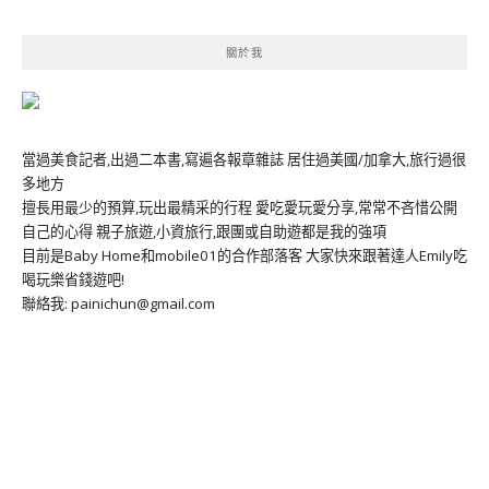
關於我
當過美食記者,出過二本書,寫遍各報章雜誌 居住過美國/加拿大,旅行過很
多地方
擅長用最少的預算,玩出最精采的行程 愛吃愛玩愛分享,常常不吝惜公開
自己的心得 親子旅遊,小資旅行,跟團或自助遊都是我的強項
目前是Baby Home和mobile01的合作部落客 大家快來跟著達人Emily吃
喝玩樂省錢遊吧!
聯絡我: painichun@gmail.com