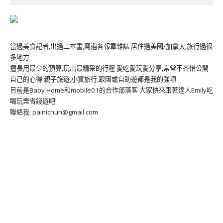
當過美食記者,出過二本書,寫遍各報章雜誌 居住過美國/加拿大,旅行過很
多地方
擅長用最少的預算,玩出最精采的行程 愛吃愛玩愛分享,常常不吝惜公開
自己的心得 親子旅遊,小資旅行,跟團或自助遊都是我的強項
目前是Baby Home和mobile01的合作部落客 大家快來跟著達人Emily吃
喝玩樂省錢遊吧!
聯絡我: painichun@gmail.com