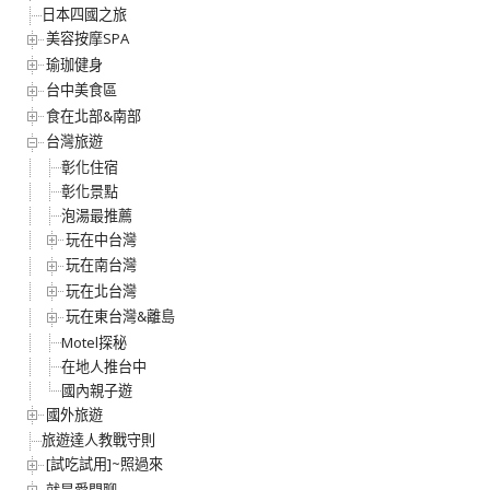
日本四國之旅
美容按摩SPA
瑜珈健身
台中美食區
食在北部&南部
台灣旅遊
彰化住宿
彰化景點
泡湯最推薦
玩在中台灣
玩在南台灣
玩在北台灣
玩在東台灣&離島
Motel探秘
在地人推台中
國內親子遊
國外旅遊
旅遊達人教戰守則
[試吃試用]~照過來
就是愛閒聊