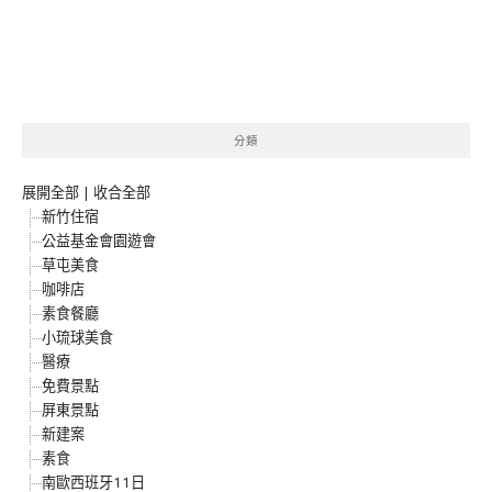
分類
展開全部
|
收合全部
新竹住宿
公益基金會園遊會
草屯美食
咖啡店
素食餐廳
小琉球美食
醫療
免費景點
屏東景點
新建案
素食
南歐西班牙11日