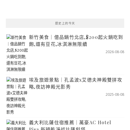
歷史上的今天
新竹美食｜億品鍋竹北店,$200起火鍋吃到
飽,還有豆花,冰淇淋無限續
2026-08-08
埃及旅遊景點｜孔孟波x艾德夫神殿雙拼攻
略,夜訪神殿光影秀
2025-08-08
義大利比薩住宿推薦｜萬豪AC Hotel
Pisa,新穎乾淨近比薩斜塔