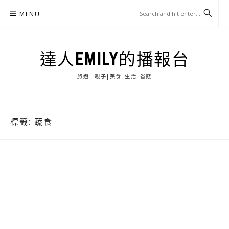
Skip
MENU
to
content
達人EMILY的播報台
旅遊| 親子|美食|生活|省錢
標籤:
蔬食