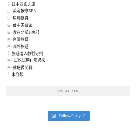
日本四國之旅
美容按摩SPA
瑜珈健身
台中美食區
食在北部&南部
台灣旅遊
國外旅遊
旅遊達人教戰守則
[試吃試用]~照過來
就是愛閒聊
未分類
INSTAGRAM
Follow Emily IG