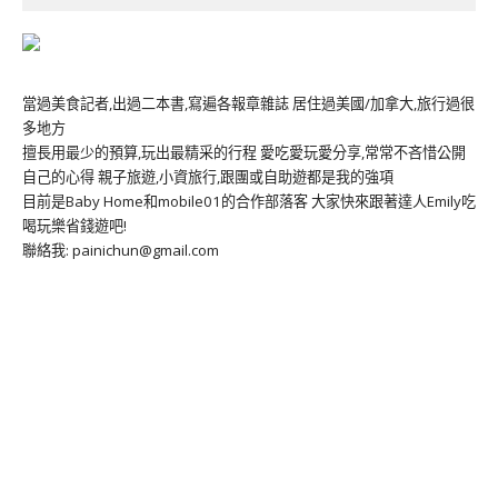
當過美食記者,出過二本書,寫遍各報章雜誌 居住過美國/加拿大,旅行過很
多地方
擅長用最少的預算,玩出最精采的行程 愛吃愛玩愛分享,常常不吝惜公開
自己的心得 親子旅遊,小資旅行,跟團或自助遊都是我的強項
目前是Baby Home和mobile01的合作部落客 大家快來跟著達人Emily吃
喝玩樂省錢遊吧!
聯絡我: painichun@gmail.com