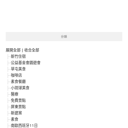
分類
展開全部
|
收合全部
新竹住宿
公益基金會園遊會
草屯美食
咖啡店
素食餐廳
小琉球美食
醫療
免費景點
屏東景點
新建案
素食
南歐西班牙11日