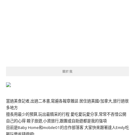
關於我
當過美食記者,出過二本書,寫遍各報章雜誌 居住過美國/加拿大,旅行過很
多地方
擅長用最少的預算,玩出最精采的行程 愛吃愛玩愛分享,常常不吝惜公開
自己的心得 親子旅遊,小資旅行,跟團或自助遊都是我的強項
目前是Baby Home和mobile01的合作部落客 大家快來跟著達人Emily吃
喝玩樂省錢遊吧!