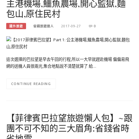
主港機場,鱷魚農場,開心監獄,麵
包山,原住民村
國外旅遊
省錢旅遊達人
2017-09-27
0
這次選擇的巴拉望是早去午回的行程,所以一大早就趕赴機場 偏偏易飛
網的送機人員很兩光,集合地點說不清楚就算了 給…
CONTINUE READING
【菲律賓巴拉望旅遊懶人包】~跟
團不可不知的三大眉角:省錢省時
省地雷