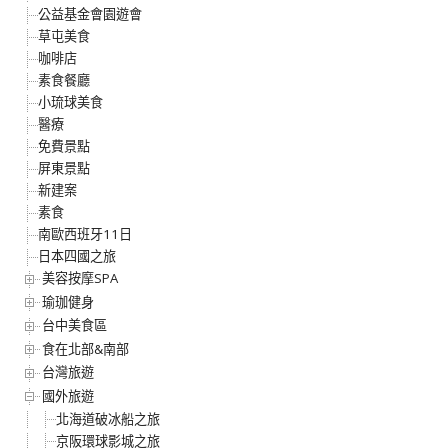
公益基金會園遊會
草屯美食
咖啡店
素食餐廳
小琉球美食
醫療
免費景點
屏東景點
新建案
素食
南歐西班牙11日
日本四國之旅
美容按摩SPA
瑜珈健身
台中美食區
食在北部&南部
台灣旅遊
國外旅遊
北海道破冰船之旅
京阪環球影城之旅