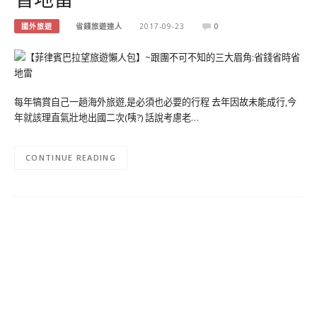
國外旅遊
省錢旅遊達人
2017-09-23
0
每年犒賞自己一趟海外旅遊,是必須也必要的行程 去年因故未能成行,今
年就該理直氣壯地出國二次(咦?) 話說考慮老…
CONTINUE READING