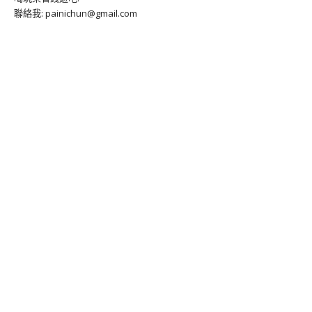
聯絡我: painichun@gmail.com