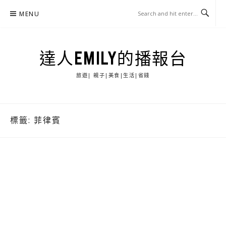
Skip
MENU
to
content
達人EMILY的播報台
旅遊| 親子|美食|生活|省錢
標籤:
菲律賓