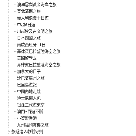
澳洲雪梨黃金海岸之旅
泰北清邁之旅
義大利浪漫十日遊
中越6日遊
川越埃及古文明之旅
日本四國之旅
南歐西班牙11日
菲律賓巴拉望陸海空之旅
美國留學去
菲律賓巴拉望陸海空之旅
加拿大的日子
沙巴婆羅州之旅
巴里島遊記
中國內地走跳
迪士尼懶人包
祖孫三代遊東京
澳門~百遊不膩
小資遊香港
九州福岡賞櫻之旅
旅遊達人教戰守則