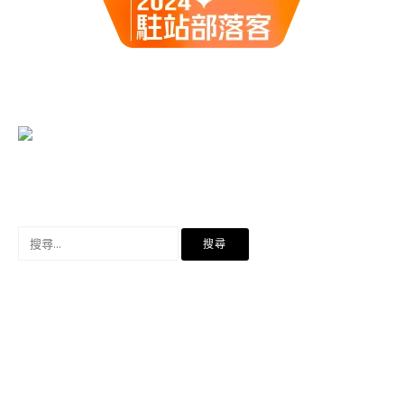
搜
尋
關
鍵
字: