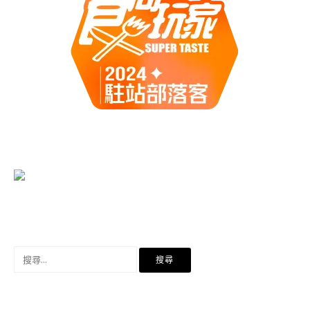
搜
尋
關
鍵