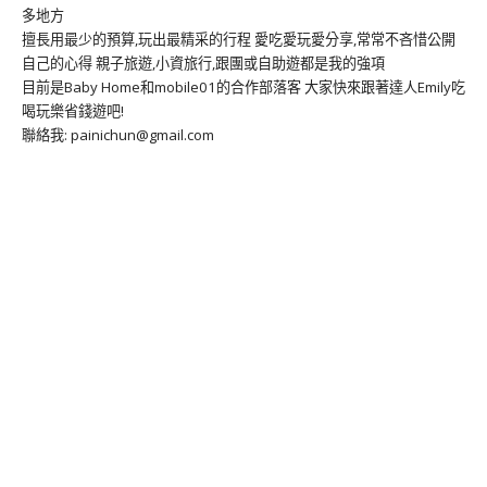
多地方
擅長用最少的預算,玩出最精采的行程 愛吃愛玩愛分享,常常不吝惜公開
自己的心得 親子旅遊,小資旅行,跟團或自助遊都是我的強項
目前是Baby Home和mobile01的合作部落客 大家快來跟著達人Emily吃
喝玩樂省錢遊吧!
聯絡我: painichun@gmail.com