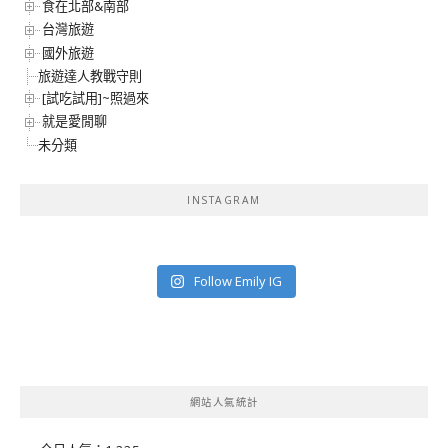
食在北部&南部
台灣旅遊
國外旅遊
旅遊達人教戰守則
[試吃試用]~照過來
就是愛閒聊
未分類
INSTAGRAM
Follow Emily IG
網站人氣統計