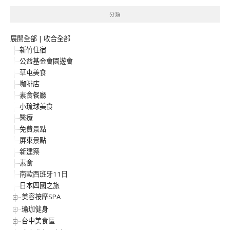
分類
展開全部
|
收合全部
新竹住宿
公益基金會園遊會
草屯美食
咖啡店
素食餐廳
小琉球美食
醫療
免費景點
屏東景點
新建案
素食
南歐西班牙11日
日本四國之旅
美容按摩SPA
瑜珈健身
台中美食區