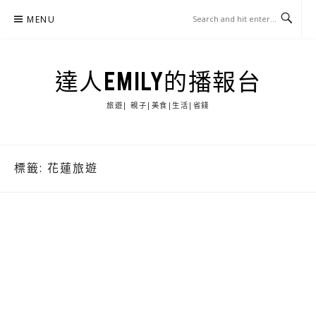
Skip
MENU
to
content
達人EMILY的播報台
旅遊| 親子|美食|生活|省錢
標籤:
花蓮旅遊