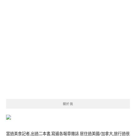
關於我
當過美食記者,出過二本書,寫遍各報章雜誌 居住過美國/加拿大,旅行過很