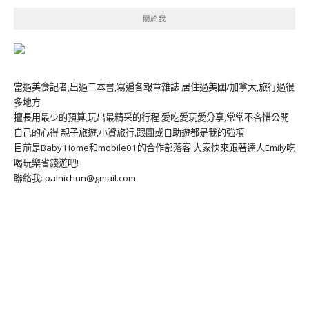
關於我
當過美食記者,出過二本書,寫遍各報章雜誌 居住過美國/加拿大,旅行過很
多地方
擅長用最少的預算,玩出最精采的行程 愛吃愛玩愛分享,常常不吝惜公開
自己的心得 親子旅遊,小資旅行,跟團或自助遊都是我的強項
目前是Baby Home和mobile01的合作部落客 大家快來跟著達人Emily吃
喝玩樂省錢遊吧!
聯絡我: painichun@gmail.com