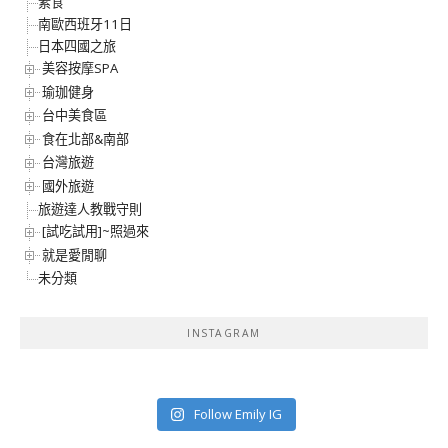
素食
南歐西班牙11日
日本四國之旅
美容按摩SPA
瑜珈健身
台中美食區
食在北部&南部
台灣旅遊
國外旅遊
旅遊達人教戰守則
[試吃試用]~照過來
就是愛閒聊
未分類
INSTAGRAM
Follow Emily IG