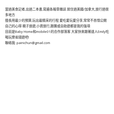
當過美食記者,出過二本書,寫遍各報章雜誌 居住過美國/加拿大,旅行過很
多地方
擅長用最少的預算,玩出最精采的行程 愛吃愛玩愛分享,常常不吝惜公開
自己的心得 親子旅遊,小資旅行,跟團或自助遊都是我的強項
目前是Baby Home和mobile01的合作部落客 大家快來跟著達人Emily吃
喝玩樂省錢遊吧!
聯絡我: painichun@gmail.com