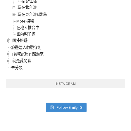
南部住宿
玩在北台灣
玩在東台灣&離島
Motel探秘
在地人推台中
國內親子遊
國外旅遊
旅遊達人教戰守則
[試吃試用]~照過來
就是愛閒聊
未分類
INSTAGRAM
Follow Emily IG