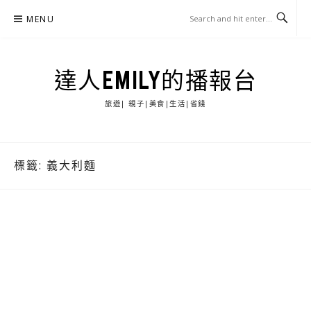
Skip
MENU
to
content
達人EMILY的播報台
旅遊| 親子|美食|生活|省錢
標籤:
義大利麵