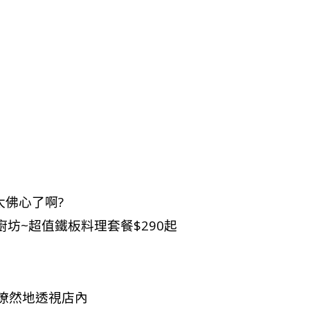
太佛心了啊?
瞭然地透視店內