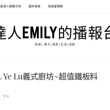
旅遊達人教戰守則
國外旅遊
就是愛閒聊
達人EMILY的播報
旅遊| 親子|美食|生活|省錢
 Ye Lu義式廚坊~超值鐵板料
0