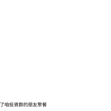
k
nger
e
Copy
ink
揪了咱投資群的朋友聚餐