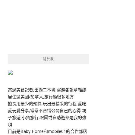
關於我
當過美食記者,出過二本書,寫遍各報章雜誌
居住過美國/加拿大,旅行過很多地方
擅長用最少的預算,玩出最精采的行程 愛吃
愛玩愛分享,常常不吝惜公開自己的心得 親
子旅遊,小資旅行,跟團或自助遊都是我的強
項
目前是Baby Home和mobile01的合作部落