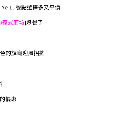
 Ye Lu餐點選擇多又平價
 Lu義式廚坊
]聚餐了
粉紅色的旗幟迎風招搖
料
價的優惠