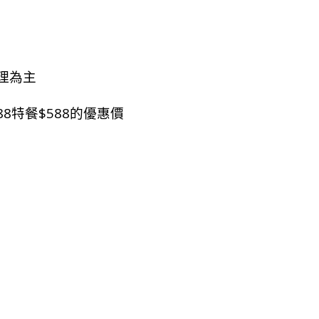
理為主
8特餐$588的優惠價