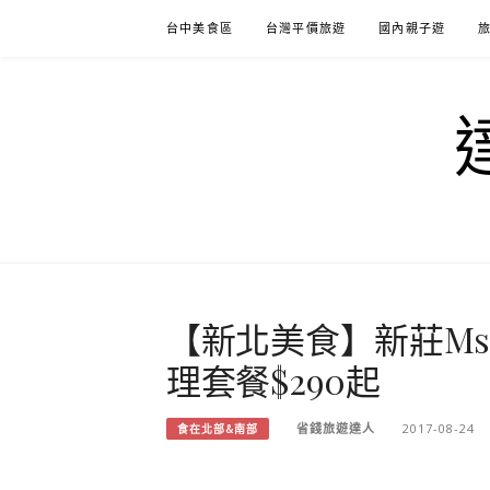
Skip
台中美食區
台灣平價旅遊
國內親子遊
to
content
【新北美食】新莊Ms.
理套餐$290起
省錢旅遊達人
2017-08-24
食在北部&南部