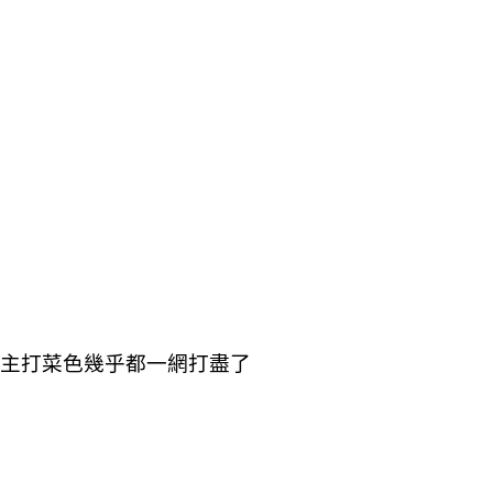
 Lu的主打菜色幾乎都一網打盡了