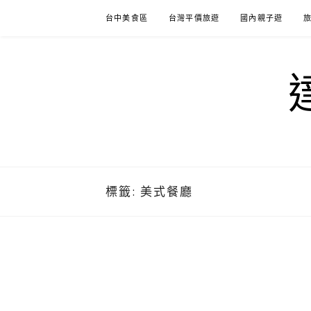
Skip
台中美食區
台灣平價旅遊
國內親子遊
to
content
標籤:
美式餐廳