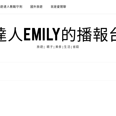
旅遊達人教戰守則
國外旅遊
就是愛閒聊
達人EMILY的播報
旅遊| 親子|美食|生活|省錢