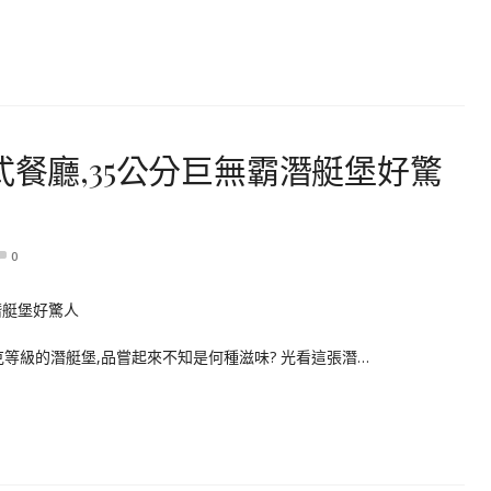
式餐廳,35公分巨無霸潛艇堡好驚
0
克等級的潛艇堡,品嘗起來不知是何種滋味? 光看這張潛…