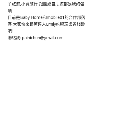
子旅遊,小資旅行,跟團或自助遊都是我的強
項
目前是Baby Home和mobile01的合作部落
客 大家快來跟著達人Emily吃喝玩樂省錢遊
吧!
聯絡我: painichun@gmail.com