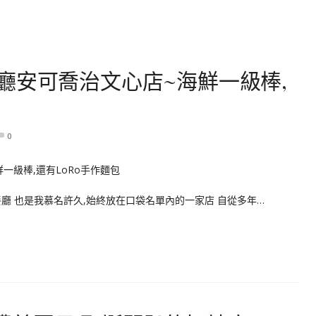
廳安可喬治文心店~海鮮一級棒,
0
海鮮餐廳 也是我慕名許久,始終放在口袋名單內的一家店 自從多年…