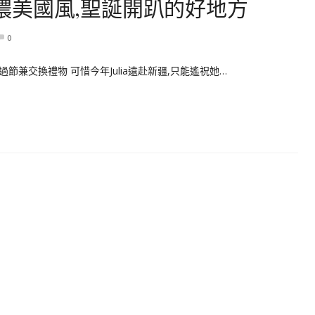
｜濃濃美國風,聖誕開趴的好地方
0
兼交換禮物 可惜今年Julia遠赴新疆,只能遙祝她…