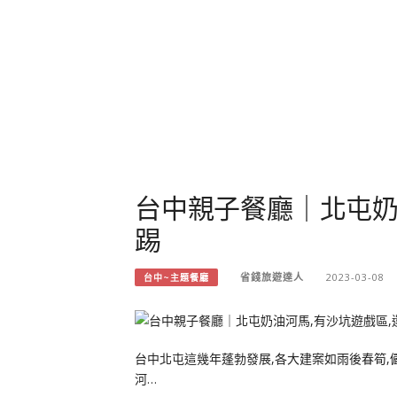
台中親子餐廳｜北屯奶
踢
省錢旅遊達人
2023-03-08
台中~主題餐廳
台中北屯這幾年蓬勃發展,各大建案如雨後春筍,
河…