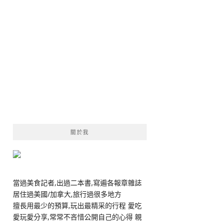
關於我
當過美食記者,出過二本書,寫遍各報章雜誌
居住過美國/加拿大,旅行過很多地方
擅長用最少的預算,玩出最精采的行程 愛吃
愛玩愛分享,常常不吝惜公開自己的心得 親