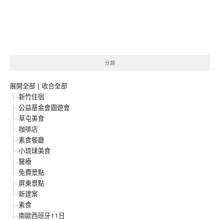
分類
展開全部
|
收合全部
新竹住宿
公益基金會園遊會
草屯美食
咖啡店
素食餐廳
小琉球美食
醫療
免費景點
屏東景點
新建案
素食
南歐西班牙11日