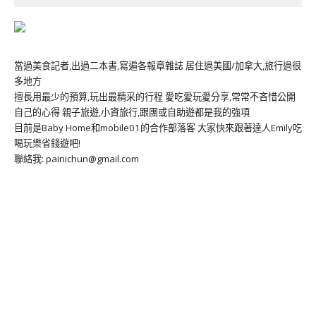
當過美食記者,出過二本書,寫遍各報章雜誌 居住過美國/加拿大,旅行過很
多地方
擅長用最少的預算,玩出最精采的行程 愛吃愛玩愛分享,常常不吝惜公開
自己的心得 親子旅遊,小資旅行,跟團或自助遊都是我的強項
目前是Baby Home和mobile01的合作部落客 大家快來跟著達人Emily吃
喝玩樂省錢遊吧!
聯絡我: painichun@gmail.com