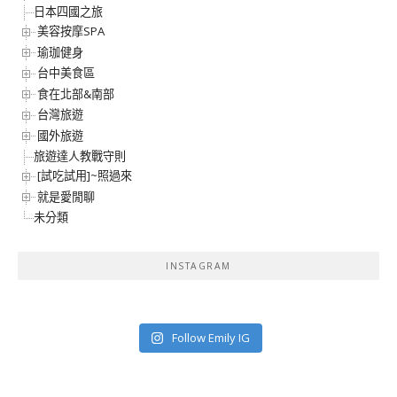
日本四國之旅
美容按摩SPA
瑜珈健身
台中美食區
食在北部&南部
台灣旅遊
國外旅遊
旅遊達人教戰守則
[試吃試用]~照過來
就是愛閒聊
未分類
INSTAGRAM
Follow Emily IG