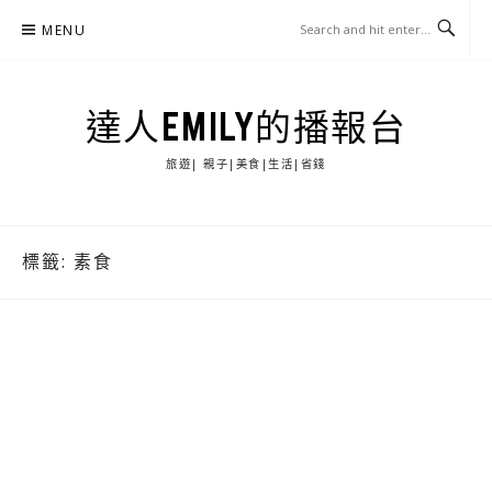
Skip
MENU
to
content
達人EMILY的播報台
旅遊| 親子|美食|生活|省錢
標籤:
素食