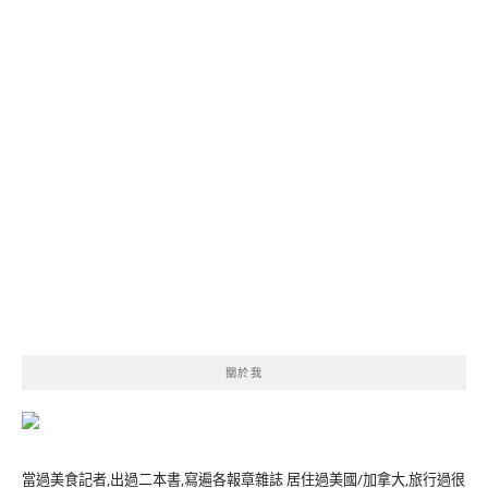
關於我
當過美食記者,出過二本書,寫遍各報章雜誌 居住過美國/加拿大,旅行過很