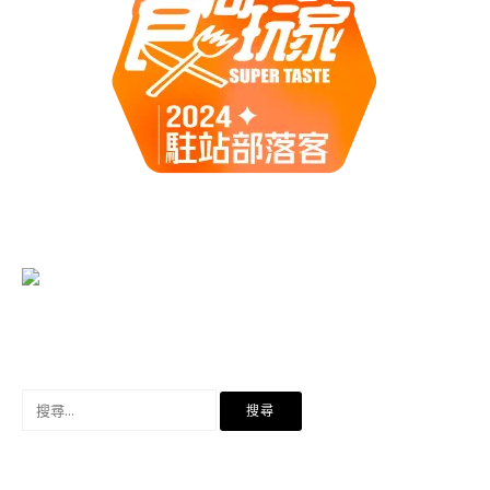
搜
尋
關
鍵