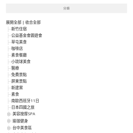
分類
展開全部
|
收合全部
新竹住宿
公益基金會園遊會
草屯美食
咖啡店
素食餐廳
小琉球美食
醫療
免費景點
屏東景點
新建案
素食
南歐西班牙11日
日本四國之旅
美容按摩SPA
瑜珈健身
台中美食區