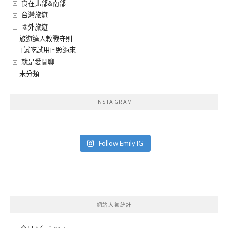
食在北部&南部
台灣旅遊
國外旅遊
旅遊達人教戰守則
[試吃試用]~照過來
就是愛閒聊
未分類
INSTAGRAM
Follow Emily IG
網站人氣統計