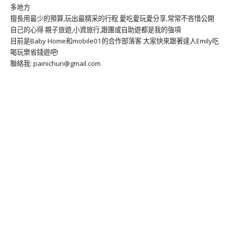
多地方
擅長用最少的預算,玩出最精采的行程 愛吃愛玩愛分享,常常不吝惜公開
自己的心得 親子旅遊,小資旅行,跟團或自助遊都是我的強項
目前是Baby Home和mobile01的合作部落客 大家快來跟著達人Emily吃
喝玩樂省錢遊吧!
聯絡我: painichun@gmail.com