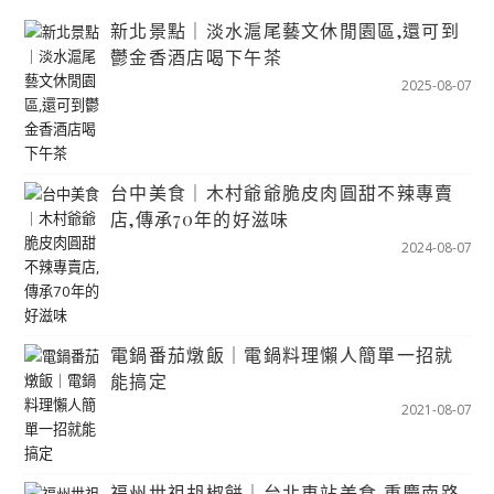
新北景點｜淡水滬尾藝文休閒園區,還可到
鬱金香酒店喝下午茶
2025-08-07
台中美食｜木村爺爺脆皮肉圓甜不辣專賣
店,傳承70年的好滋味
2024-08-07
電鍋番茄燉飯｜電鍋料理懶人簡單一招就
能搞定
2021-08-07
福州世祖胡椒餅｜台北車站美食,重慶南路