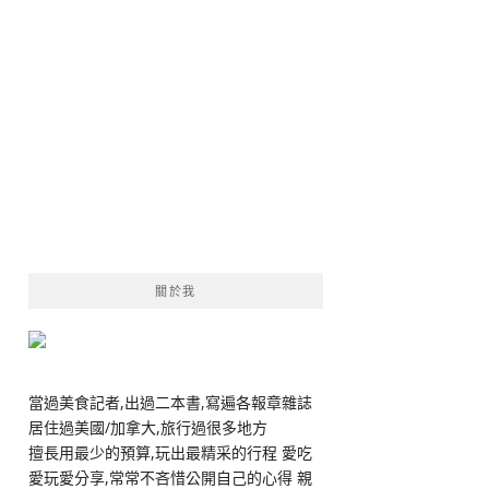
關於我
當過美食記者,出過二本書,寫遍各報章雜誌
居住過美國/加拿大,旅行過很多地方
擅長用最少的預算,玩出最精采的行程 愛吃
愛玩愛分享,常常不吝惜公開自己的心得 親