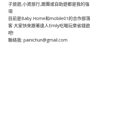
子旅遊,小資旅行,跟團或自助遊都是我的強
項
目前是Baby Home和mobile01的合作部落
客 大家快來跟著達人Emily吃喝玩樂省錢遊
吧!
聯絡我: painichun@gmail.com