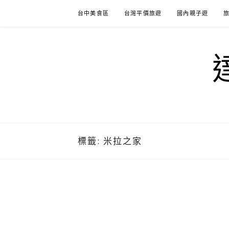
Skip
台中美食區
台灣平價旅遊
國內親子遊
to
content
標籤:
米拉之家