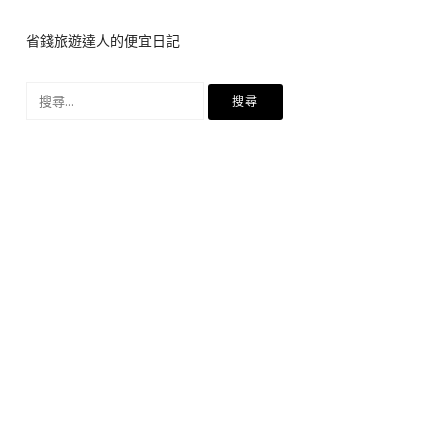
省錢旅遊達人的便宜日記
搜
尋
關
鍵
字: