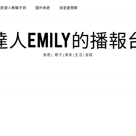
旅遊達人教戰守則
國外旅遊
就是愛閒聊
達人EMILY的播報
旅遊| 親子|美食|生活|省錢