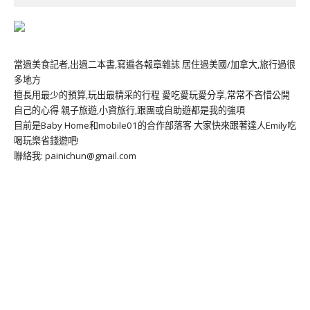
當過美食記者,出過二本書,寫遍各報章雜誌 居住過美國/加拿大,旅行過很
多地方
擅長用最少的預算,玩出最精采的行程 愛吃愛玩愛分享,常常不吝惜公開
自己的心得 親子旅遊,小資旅行,跟團或自助遊都是我的強項
目前是Baby Home和mobile01的合作部落客 大家快來跟著達人Emily吃
喝玩樂省錢遊吧!
聯絡我: painichun@gmail.com