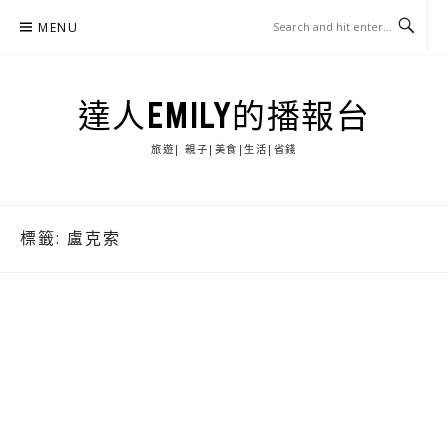
Skip
MENU
to
content
達人EMILY的播報台
旅遊| 親子|美食|生活|省錢
標籤:
盧克索