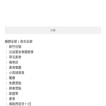
分類
展開全部
|
收合全部
新竹住宿
公益基金會園遊會
草屯美食
咖啡店
素食餐廳
小琉球美食
醫療
免費景點
屏東景點
新建案
素食
南歐西班牙11日