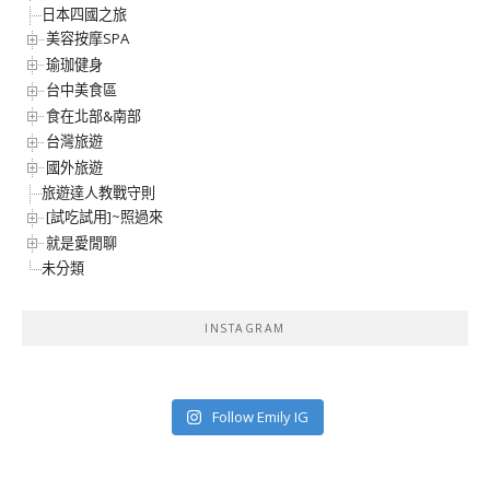
日本四國之旅
美容按摩SPA
瑜珈健身
台中美食區
食在北部&南部
台灣旅遊
國外旅遊
旅遊達人教戰守則
[試吃試用]~照過來
就是愛閒聊
未分類
INSTAGRAM
Follow Emily IG