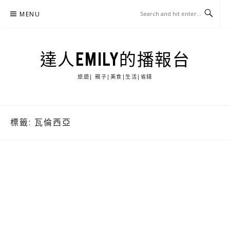
Skip
MENU
to
content
達人EMILY的播報台
旅遊| 親子|美食|生活|省錢
標籤:
瓦倫西亞