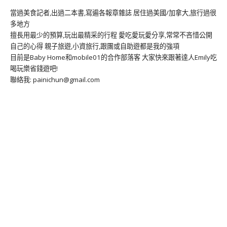
當過美食記者,出過二本書,寫遍各報章雜誌 居住過美國/加拿大,旅行過很
多地方
擅長用最少的預算,玩出最精采的行程 愛吃愛玩愛分享,常常不吝惜公開
自己的心得 親子旅遊,小資旅行,跟團或自助遊都是我的強項
目前是Baby Home和mobile01的合作部落客 大家快來跟著達人Emily吃
喝玩樂省錢遊吧!
聯絡我: painichun@gmail.com