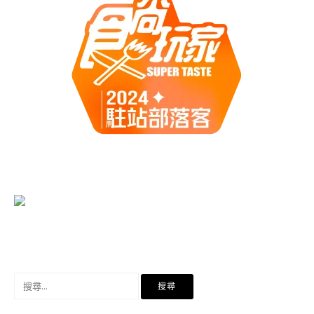
搜
尋
關