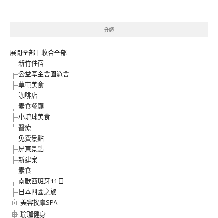
分類
展開全部
|
收合全部
新竹住宿
公益基金會園遊會
草屯美食
咖啡店
素食餐廳
小琉球美食
醫療
免費景點
屏東景點
新建案
素食
南歐西班牙11日
日本四國之旅
美容按摩SPA
瑜珈健身