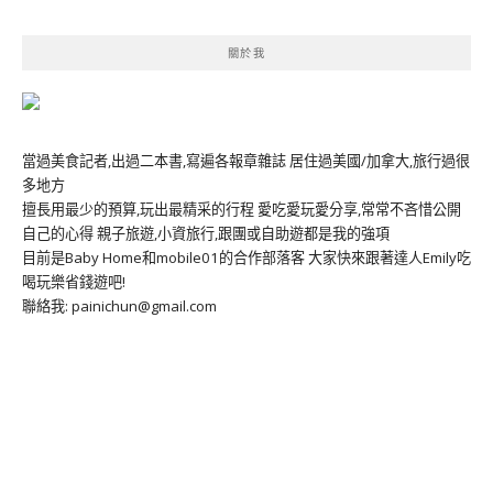
關於我
當過美食記者,出過二本書,寫遍各報章雜誌 居住過美國/加拿大,旅行過很
多地方
擅長用最少的預算,玩出最精采的行程 愛吃愛玩愛分享,常常不吝惜公開
自己的心得 親子旅遊,小資旅行,跟團或自助遊都是我的強項
目前是Baby Home和mobile01的合作部落客 大家快來跟著達人Emily吃
喝玩樂省錢遊吧!
聯絡我: painichun@gmail.com