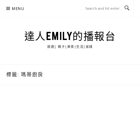
Skip
MENU
to
content
達人EMILY的播報台
旅遊| 親子|美食|生活|省錢
標籤:
瑪蒂廚房