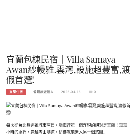
宜蘭包棟民宿｜Villa Samaya
Awan紗幔雅.雲灣,設施超豐富,渡
假首選!
宜蘭住宿
省錢旅遊達人
2026-04-16
0
每次從台北想逃離城市喧囂，腦海裡第一個浮現的絕對是宜蘭！短短一
小時的車程，穿越雪山隧道，彷彿就能進入另一個悠閒…