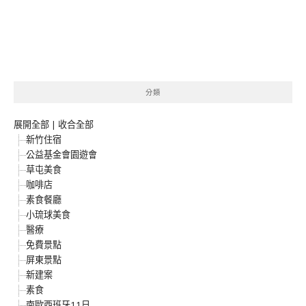
分類
展開全部
|
收合全部
新竹住宿
公益基金會園遊會
草屯美食
咖啡店
素食餐廳
小琉球美食
醫療
免費景點
屏東景點
新建案
素食
南歐西班牙11日