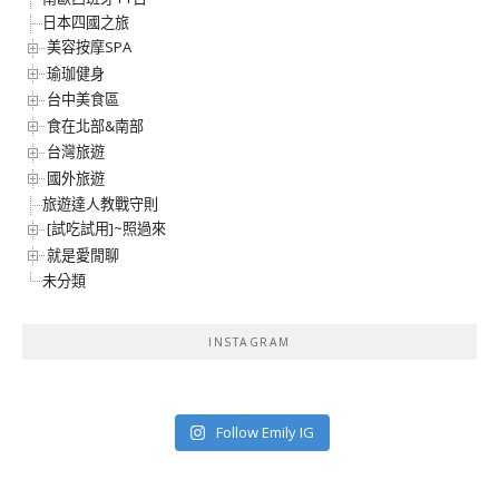
日本四國之旅
美容按摩SPA
瑜珈健身
台中美食區
食在北部&南部
台灣旅遊
國外旅遊
旅遊達人教戰守則
[試吃試用]~照過來
就是愛閒聊
未分類
INSTAGRAM
Follow Emily IG