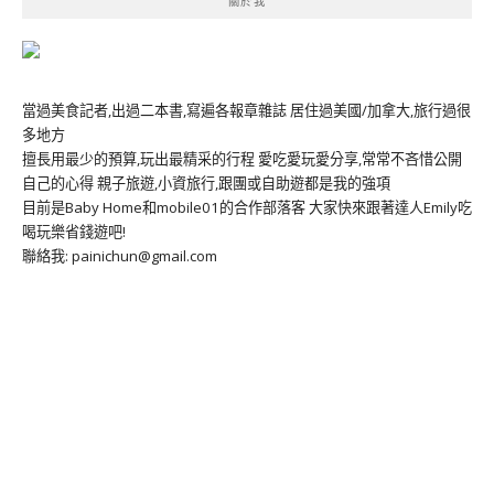
關於我
當過美食記者,出過二本書,寫遍各報章雜誌 居住過美國/加拿大,旅行過很
多地方
擅長用最少的預算,玩出最精采的行程 愛吃愛玩愛分享,常常不吝惜公開
自己的心得 親子旅遊,小資旅行,跟團或自助遊都是我的強項
目前是Baby Home和mobile01的合作部落客 大家快來跟著達人Emily吃
喝玩樂省錢遊吧!
聯絡我: painichun@gmail.com