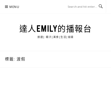
Skip
MENU
to
content
達人EMILY的播報台
旅遊| 親子|美食|生活|省錢
標籤:
渡假