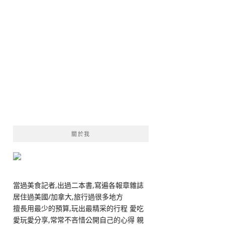
關於我
當過美食記者,出過二本書,寫遍各報章雜誌
居住過美國/加拿大,旅行過很多地方
擅長用最少的預算,玩出最精采的行程 愛吃
愛玩愛分享,常常不吝惜公開自己的心得 親