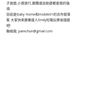
子旅遊,小資旅行,跟團或自助遊都是我的強
項
目前是Baby Home和mobile01的合作部落
客 大家快來跟著達人Emily吃喝玩樂省錢遊
吧!
聯絡我: painichun@gmail.com