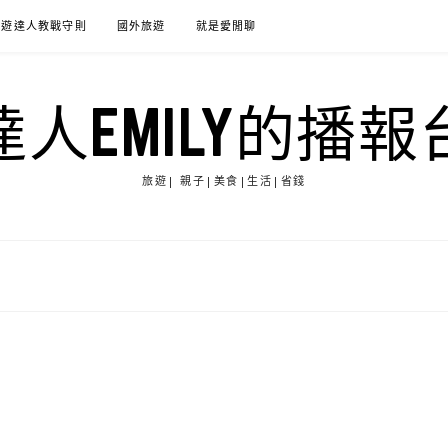
旅遊達人教戰守則
國外旅遊
就是愛閒聊
達人EMILY的播報
旅遊| 親子|美食|生活|省錢