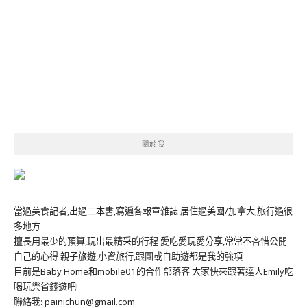
關於我
當過美食記者,出過二本書,寫遍各報章雜誌 居住過美國/加拿大,旅行過很
多地方
擅長用最少的預算,玩出最精采的行程 愛吃愛玩愛分享,常常不吝惜公開
自己的心得 親子旅遊,小資旅行,跟團或自助遊都是我的強項
目前是Baby Home和mobile01的合作部落客 大家快來跟著達人Emily吃
喝玩樂省錢遊吧!
聯絡我: painichun@gmail.com