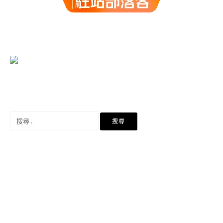
搜
尋
關
鍵
字: