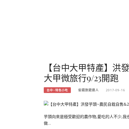
【台中大甲特產】洪發芋
大甲微旅行9/23開跑
省錢旅遊達人
2017-09-16
台中~特色小吃
芋頭向來是極受歡迎的農作物,愛吃的人不少,我
做…