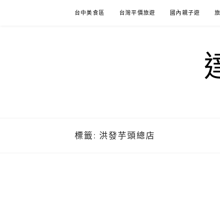
Skip
台中美食區
台灣平價旅遊
國內親子遊
to
content
標籤:
洪發芋頭總店