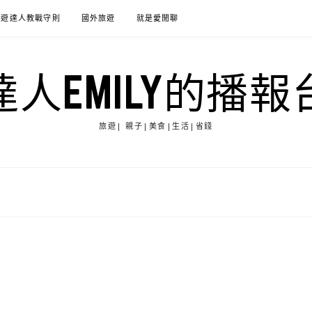
旅遊達人教戰守則
國外旅遊
就是愛閒聊
達人EMILY的播報
旅遊| 親子|美食|生活|省錢