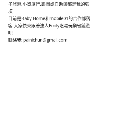
子旅遊,小資旅行,跟團或自助遊都是我的強
項
目前是Baby Home和mobile01的合作部落
客 大家快來跟著達人Emily吃喝玩樂省錢遊
吧!
聯絡我: painichun@gmail.com