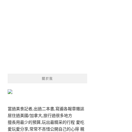
關於我
當過美食記者,出過二本書,寫遍各報章雜誌
居住過美國/加拿大,旅行過很多地方
擅長用最少的預算,玩出最精采的行程 愛吃
愛玩愛分享,常常不吝惜公開自己的心得 親