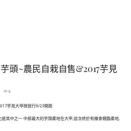
頭~農民自栽自售&2017芋見
0
也是其中之一 中部最大的芋頭產地在大甲,這次終於有機會親臨產地,