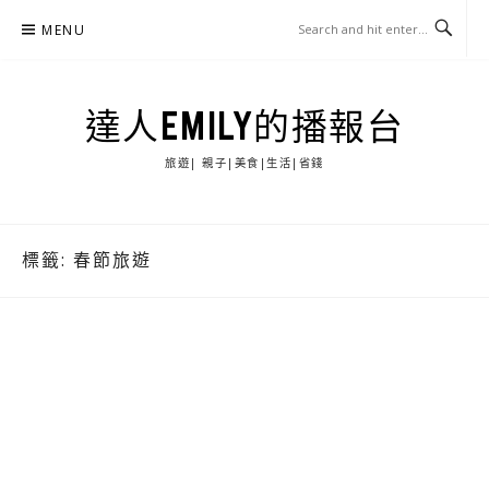
Skip
MENU
to
content
達人EMILY的播報台
旅遊| 親子|美食|生活|省錢
標籤:
春節旅遊