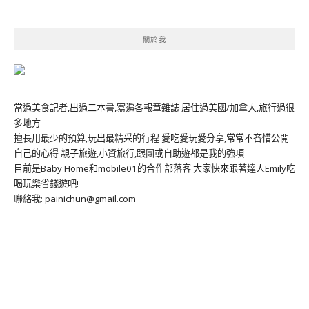
關於我
當過美食記者,出過二本書,寫遍各報章雜誌 居住過美國/加拿大,旅行過很
多地方
擅長用最少的預算,玩出最精采的行程 愛吃愛玩愛分享,常常不吝惜公開
自己的心得 親子旅遊,小資旅行,跟團或自助遊都是我的強項
目前是Baby Home和mobile01的合作部落客 大家快來跟著達人Emily吃
喝玩樂省錢遊吧!
聯絡我: painichun@gmail.com