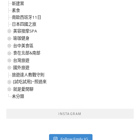
新建案
素食
南歐西班牙11日
日本四國之旅
美容按摩SPA
瑜珈健身
台中美食區
食在北部&南部
台灣旅遊
國外旅遊
旅遊達人教戰守則
[試吃試用]~照過來
就是愛閒聊
未分類
INSTAGRAM
Follow Emily IG