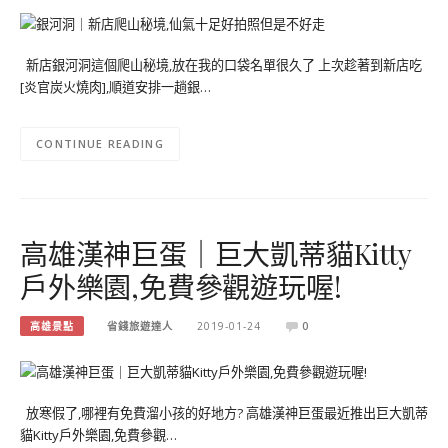
新店銀河洞這個爬山秘境,放在我的口袋名單很久了 上次趁著到新店吃
[炎官炭火燒肉],順道安排一趟銀…
CONTINUE READING
高雄漢神巨蛋｜巨大凱蒂貓Kitty
戶外樂園,免費參觀遊玩喔!
高雄景點
省錢旅遊達人
2019-01-24
0
放寒假了,哪裡有免費溜小孩的好地方? 高雄漢神巨蛋最近推出巨大凱蒂
貓Kitty戶外樂園,免費參觀…