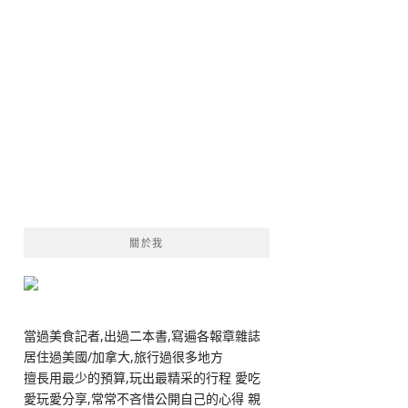
關於我
當過美食記者,出過二本書,寫遍各報章雜誌
居住過美國/加拿大,旅行過很多地方
擅長用最少的預算,玩出最精采的行程 愛吃
愛玩愛分享,常常不吝惜公開自己的心得 親