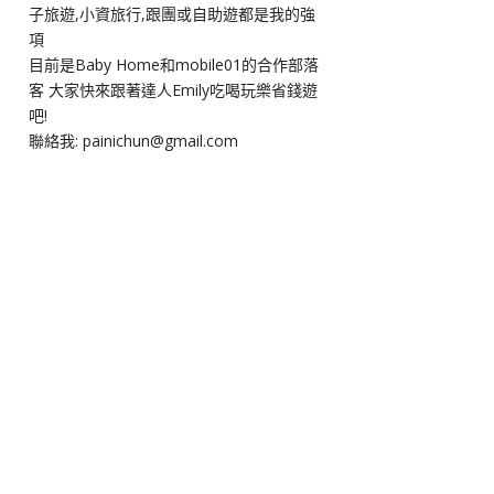
子旅遊,小資旅行,跟團或自助遊都是我的強
項
目前是Baby Home和mobile01的合作部落
客 大家快來跟著達人Emily吃喝玩樂省錢遊
吧!
聯絡我: painichun@gmail.com