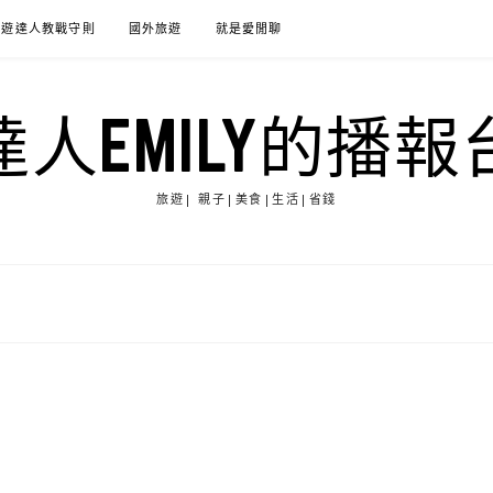
旅遊達人教戰守則
國外旅遊
就是愛閒聊
達人EMILY的播報
旅遊| 親子|美食|生活|省錢