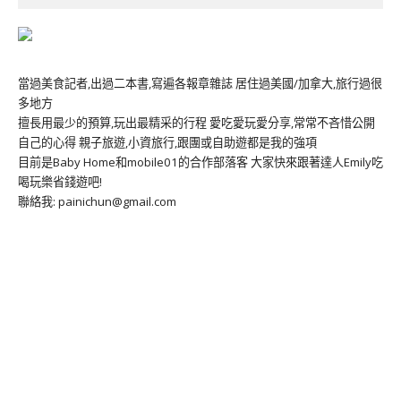
當過美食記者,出過二本書,寫遍各報章雜誌 居住過美國/加拿大,旅行過很
多地方
擅長用最少的預算,玩出最精采的行程 愛吃愛玩愛分享,常常不吝惜公開
自己的心得 親子旅遊,小資旅行,跟團或自助遊都是我的強項
目前是Baby Home和mobile01的合作部落客 大家快來跟著達人Emily吃
喝玩樂省錢遊吧!
聯絡我: painichun@gmail.com