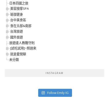
日本四國之旅
美容按摩SPA
瑜珈健身
台中美食區
食在北部&南部
台灣旅遊
國外旅遊
旅遊達人教戰守則
[試吃試用]~照過來
就是愛閒聊
未分類
INSTAGRAM
Follow Emily IG