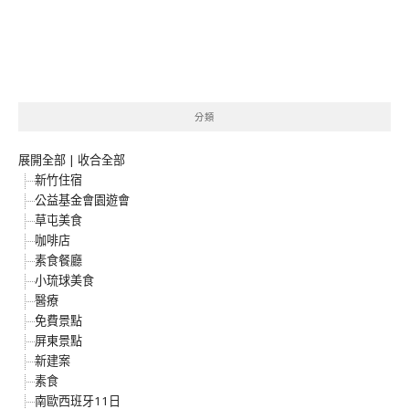
分類
展開全部
|
收合全部
新竹住宿
公益基金會園遊會
草屯美食
咖啡店
素食餐廳
小琉球美食
醫療
免費景點
屏東景點
新建案
素食
南歐西班牙11日