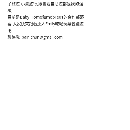
子旅遊,小資旅行,跟團或自助遊都是我的強
項
目前是Baby Home和mobile01的合作部落
客 大家快來跟著達人Emily吃喝玩樂省錢遊
吧!
聯絡我: painichun@gmail.com