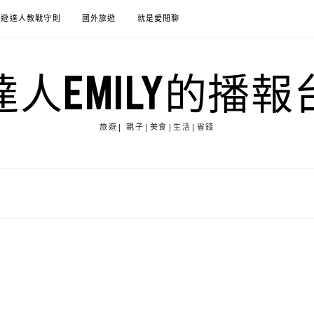
旅遊達人教戰守則
國外旅遊
就是愛閒聊
達人EMILY的播報
旅遊| 親子|美食|生活|省錢