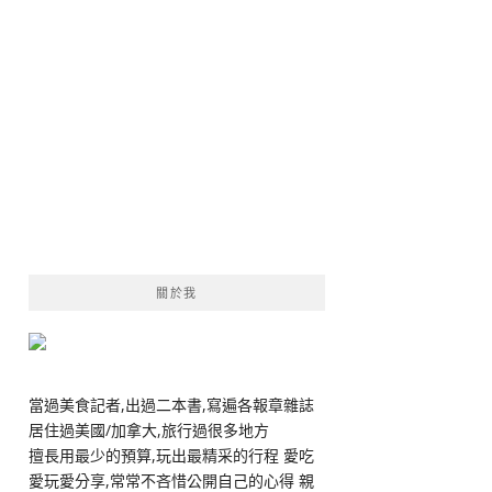
關於我
當過美食記者,出過二本書,寫遍各報章雜誌
居住過美國/加拿大,旅行過很多地方
擅長用最少的預算,玩出最精采的行程 愛吃
愛玩愛分享,常常不吝惜公開自己的心得 親