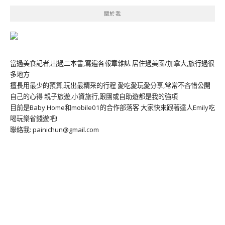
關於我
當過美食記者,出過二本書,寫遍各報章雜誌 居住過美國/加拿大,旅行過很
多地方
擅長用最少的預算,玩出最精采的行程 愛吃愛玩愛分享,常常不吝惜公開
自己的心得 親子旅遊,小資旅行,跟團或自助遊都是我的強項
目前是Baby Home和mobile01的合作部落客 大家快來跟著達人Emily吃
喝玩樂省錢遊吧!
聯絡我: painichun@gmail.com