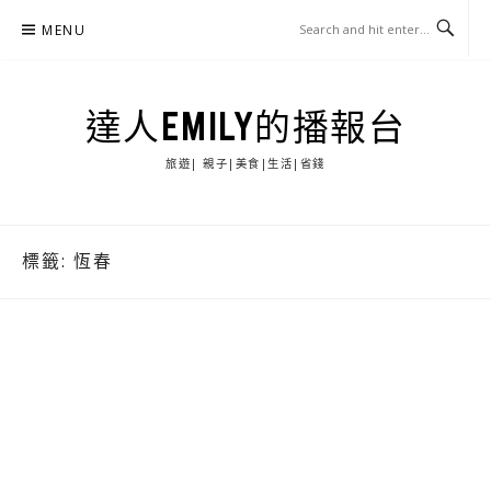
Skip
MENU
to
content
達人EMILY的播報台
旅遊| 親子|美食|生活|省錢
標籤:
恆春