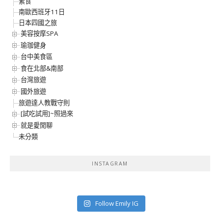
素食
南歐西班牙11日
日本四國之旅
美容按摩SPA
瑜珈健身
台中美食區
食在北部&南部
台灣旅遊
國外旅遊
旅遊達人教戰守則
[試吃試用]~照過來
就是愛閒聊
未分類
INSTAGRAM
Follow Emily IG