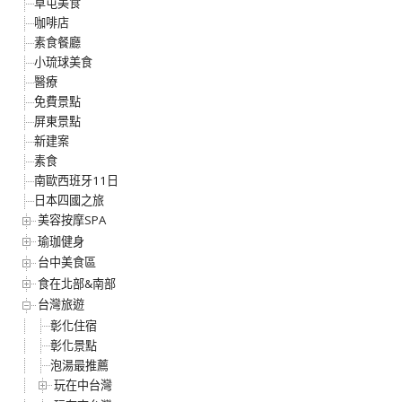
草屯美食
咖啡店
素食餐廳
小琉球美食
醫療
免費景點
屏東景點
新建案
素食
南歐西班牙11日
日本四國之旅
美容按摩SPA
瑜珈健身
台中美食區
食在北部&南部
台灣旅遊
彰化住宿
彰化景點
泡湯最推薦
玩在中台灣