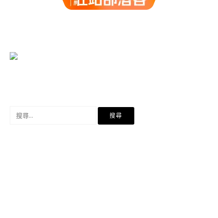
搜
尋
關
鍵
字: