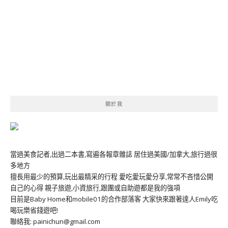
關於我
當過美食記者,出過二本書,寫遍各報章雜誌 居住過美國/加拿大,旅行過很
多地方
擅長用最少的預算,玩出最精采的行程 愛吃愛玩愛分享,常常不吝惜公開
自己的心得 親子旅遊,小資旅行,跟團或自助遊都是我的強項
目前是Baby Home和mobile01的合作部落客 大家快來跟著達人Emily吃
喝玩樂省錢遊吧!
聯絡我: painichun@gmail.com