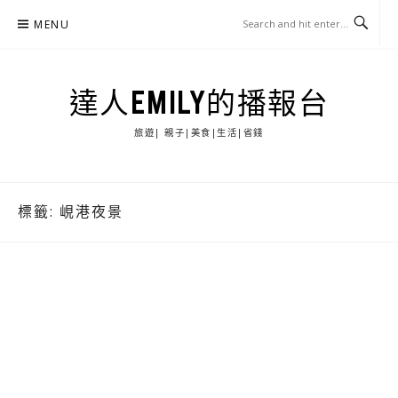
Skip
MENU
to
content
達人EMILY的播報台
旅遊| 親子|美食|生活|省錢
標籤:
峴港夜景