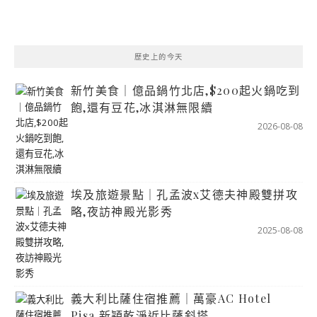
歷史上的今天
新竹美食｜億品鍋竹北店,$200起火鍋吃到
飽,還有豆花,冰淇淋無限續
2026-08-08
埃及旅遊景點｜孔孟波x艾德夫神殿雙拼攻
略,夜訪神殿光影秀
2025-08-08
義大利比薩住宿推薦｜萬豪AC Hotel
Pisa,新穎乾淨近比薩斜塔