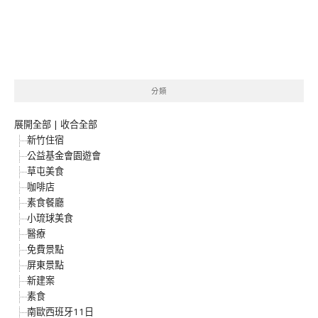
分類
展開全部
|
收合全部
新竹住宿
公益基金會園遊會
草屯美食
咖啡店
素食餐廳
小琉球美食
醫療
免費景點
屏東景點
新建案
素食
南歐西班牙11日