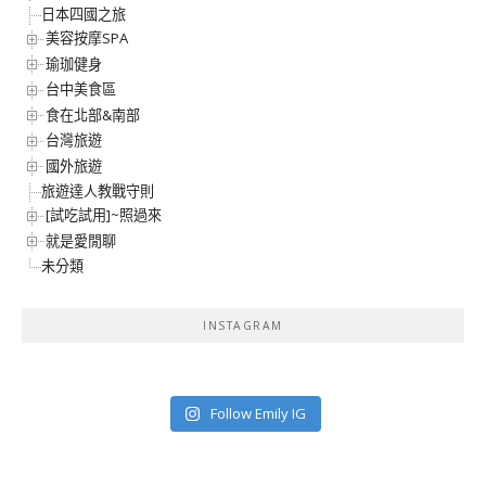
日本四國之旅
美容按摩SPA
瑜珈健身
台中美食區
食在北部&南部
台灣旅遊
國外旅遊
旅遊達人教戰守則
[試吃試用]~照過來
就是愛閒聊
未分類
INSTAGRAM
Follow Emily IG