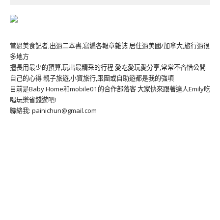
當過美食記者,出過二本書,寫遍各報章雜誌 居住過美國/加拿大,旅行過很
多地方
擅長用最少的預算,玩出最精采的行程 愛吃愛玩愛分享,常常不吝惜公開
自己的心得 親子旅遊,小資旅行,跟團或自助遊都是我的強項
目前是Baby Home和mobile01的合作部落客 大家快來跟著達人Emily吃
喝玩樂省錢遊吧!
聯絡我: painichun@gmail.com