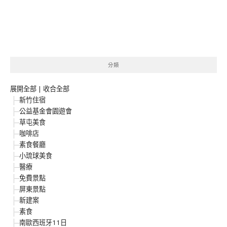
分類
展開全部
|
收合全部
新竹住宿
公益基金會園遊會
草屯美食
咖啡店
素食餐廳
小琉球美食
醫療
免費景點
屏東景點
新建案
素食
南歐西班牙11日