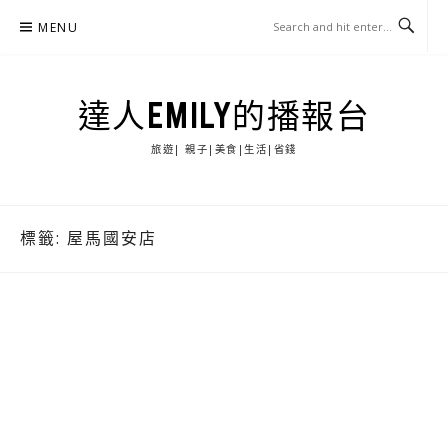
Skip
MENU
to
content
達人EMILY的播報台
旅遊| 親子|美食|生活|省錢
標籤:
屋馬國安店