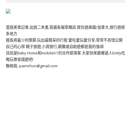
當過美食記者,出過二本書,寫遍各報章雜誌 居住過美國/加拿大,旅行過很
多地方
擅長用最少的預算,玩出最精采的行程 愛吃愛玩愛分享,常常不吝惜公開
自己的心得 親子旅遊,小資旅行,跟團或自助遊都是我的強項
目前是Baby Home和mobile01的合作部落客 大家快來跟著達人Emily吃
喝玩樂省錢遊吧!
聯絡我: painichun@gmail.com