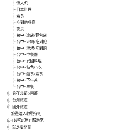
懶人包
日本料理
素食
吃到飽餐廳
夜景
台中~冰店/麵包店
台中~火鍋/吃到飽
台中~燒烤/吃到飽
台中~中餐廳
台中~異國料理
台中~特色小吃
台中~麵食/素食
台中~下午茶
台中~早餐
食在北部&南部
台灣旅遊
國外旅遊
旅遊達人教戰守則
[試吃試用]~照過來
就是愛閒聊