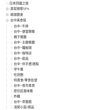
日本四國之旅
美容按摩SPA
瑜珈健身
台中美食區
台中~牛排
台中~便當簡餐
親子餐廳
台中~主題餐廳
台中~鐵板燒
台中~咖啡店
台中~飲品
台中~伴手禮.糕點
早午餐
吃到飽
特賣會/零食批發
台中~夜市美食
原住民風味餐
炸雞
台中~茶藝館
清粥小菜/粥品