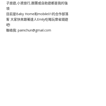
子旅遊,小資旅行,跟團或自助遊都是我的強
項
目前是Baby Home和mobile01的合作部落
客 大家快來跟著達人Emily吃喝玩樂省錢遊
吧!
聯絡我: painichun@gmail.com