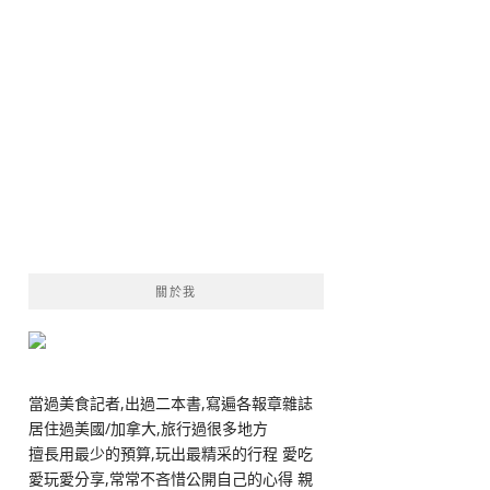
關於我
當過美食記者,出過二本書,寫遍各報章雜誌
居住過美國/加拿大,旅行過很多地方
擅長用最少的預算,玩出最精采的行程 愛吃
愛玩愛分享,常常不吝惜公開自己的心得 親