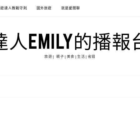
旅遊達人教戰守則
國外旅遊
就是愛閒聊
達人EMILY的播報
旅遊| 親子|美食|生活|省錢