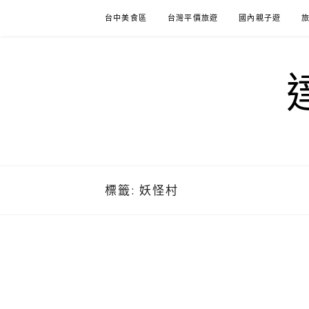
Skip
台中美食區
台灣平價旅遊
國內親子遊
to
content
標籤:
妖怪村