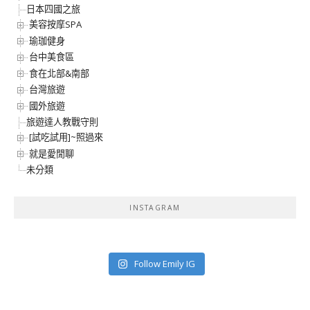
日本四國之旅
美容按摩SPA
瑜珈健身
台中美食區
食在北部&南部
台灣旅遊
國外旅遊
旅遊達人教戰守則
[試吃試用]~照過來
就是愛閒聊
未分類
INSTAGRAM
Follow Emily IG