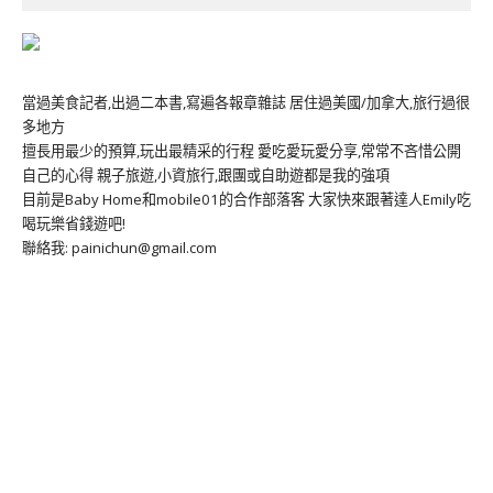
當過美食記者,出過二本書,寫遍各報章雜誌 居住過美國/加拿大,旅行過很
多地方
擅長用最少的預算,玩出最精采的行程 愛吃愛玩愛分享,常常不吝惜公開
自己的心得 親子旅遊,小資旅行,跟團或自助遊都是我的強項
目前是Baby Home和mobile01的合作部落客 大家快來跟著達人Emily吃
喝玩樂省錢遊吧!
聯絡我: painichun@gmail.com