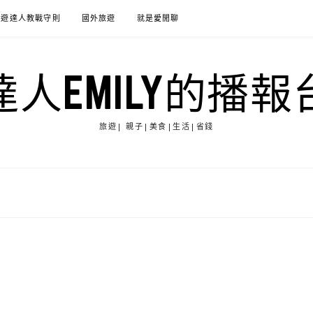
旅遊達人教戰守則
國外旅遊
就是愛閒聊
達人EMILY的播報
旅遊| 親子|美食|生活|省錢