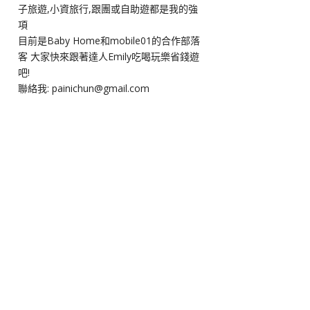
子旅遊,小資旅行,跟團或自助遊都是我的強
項
目前是Baby Home和mobile01的合作部落
客 大家快來跟著達人Emily吃喝玩樂省錢遊
吧!
聯絡我: painichun@gmail.com