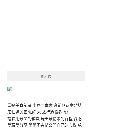
關於我
當過美食記者,出過二本書,寫遍各報章雜誌
居住過美國/加拿大,旅行過很多地方
擅長用最少的預算,玩出最精采的行程 愛吃
愛玩愛分享,常常不吝惜公開自己的心得 親