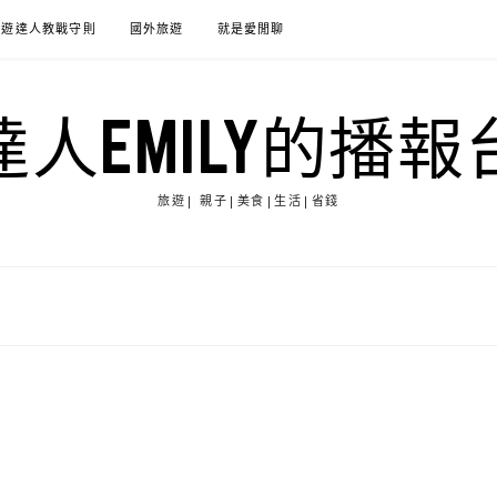
旅遊達人教戰守則
國外旅遊
就是愛閒聊
達人EMILY的播報
旅遊| 親子|美食|生活|省錢