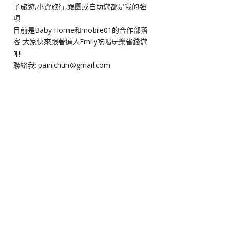
子旅遊,小資旅行,跟團或自助遊都是我的強
項
目前是Baby Home和mobile01的合作部落
客 大家快來跟著達人Emily吃喝玩樂省錢遊
吧!
聯絡我: painichun@gmail.com