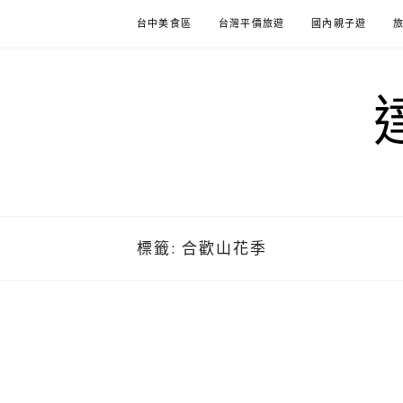
Skip
台中美食區
台灣平價旅遊
國內親子遊
to
content
標籤:
合歡山花季