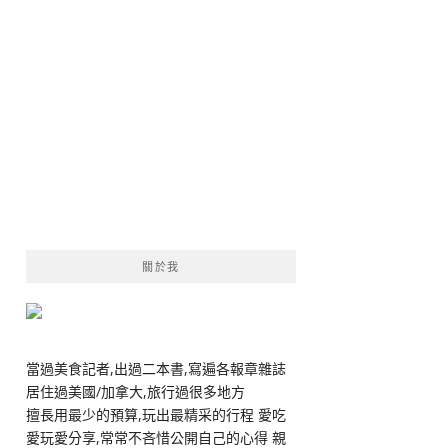
關於我
當過美食記者,出過二本書,寫遍各報章雜誌
居住過美國/加拿大,旅行過很多地方
擅長用最少的預算,玩出最精采的行程 愛吃
愛玩愛分享,常常不吝惜公開自己的心得 親