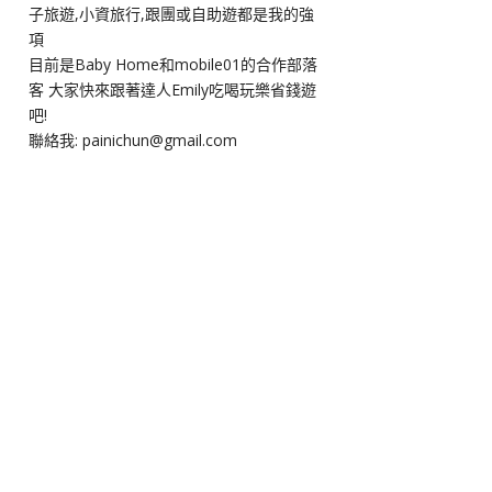
子旅遊,小資旅行,跟團或自助遊都是我的強
項
目前是Baby Home和mobile01的合作部落
客 大家快來跟著達人Emily吃喝玩樂省錢遊
吧!
聯絡我: painichun@gmail.com