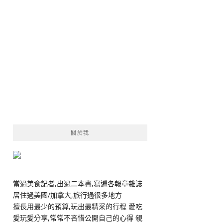
關於我
當過美食記者,出過二本書,寫遍各報章雜誌
居住過美國/加拿大,旅行過很多地方
擅長用最少的預算,玩出最精采的行程 愛吃
愛玩愛分享,常常不吝惜公開自己的心得 親