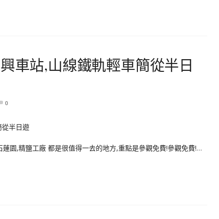
勝興車站,山線鐵軌輕車簡從半日
0
蓮園,精鹽工廠 都是很值得一去的地方,重點是參觀免費!參觀免費!…