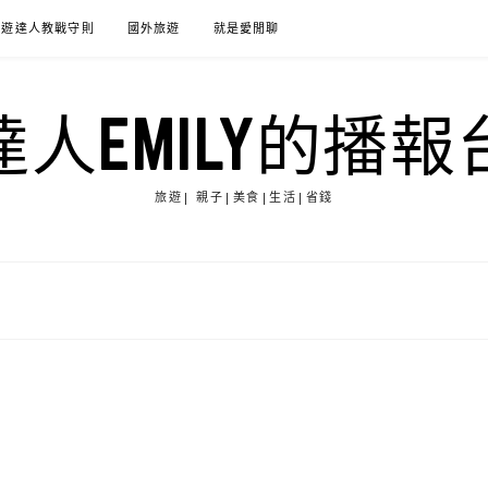
旅遊達人教戰守則
國外旅遊
就是愛閒聊
達人EMILY的播報
旅遊| 親子|美食|生活|省錢