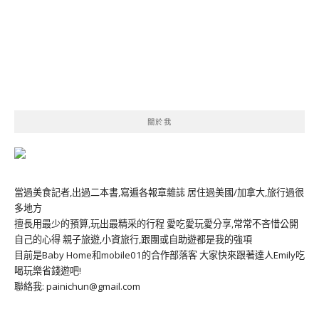
關於我
當過美食記者,出過二本書,寫遍各報章雜誌 居住過美國/加拿大,旅行過很
多地方
擅長用最少的預算,玩出最精采的行程 愛吃愛玩愛分享,常常不吝惜公開
自己的心得 親子旅遊,小資旅行,跟團或自助遊都是我的強項
目前是Baby Home和mobile01的合作部落客 大家快來跟著達人Emily吃
喝玩樂省錢遊吧!
聯絡我: painichun@gmail.com