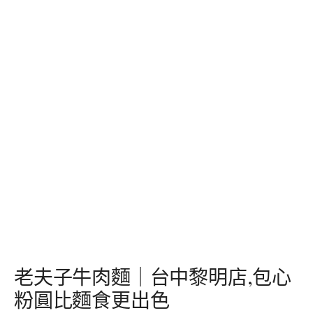
老夫子牛肉麵｜台中黎明店,包心
粉圓比麵食更出色