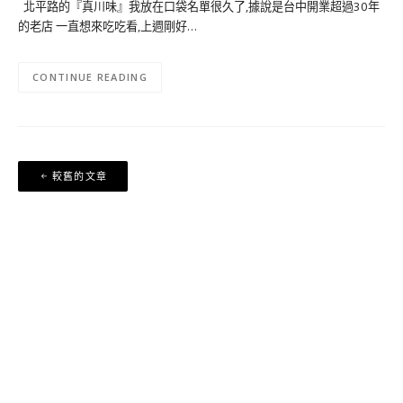
北平路的『真川味』我放在口袋名單很久了,據說是台中開業超過30年
的老店 一直想來吃吃看,上週剛好…
CONTINUE READING
文
較舊的文章
章
導
覽