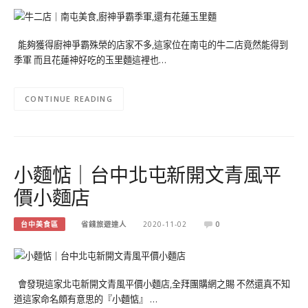
能夠獲得廚神爭霸殊榮的店家不多,這家位在南屯的牛二店竟然能得到
季軍 而且花蓮神好吃的玉里麵這裡也…
CONTINUE READING
小麵惦｜台中北屯新開文青風平
價小麵店
台中美食區
省錢旅遊達人
2020-11-02
0
會發現這家北屯新開文青風平價小麵店,全拜團購網之賜 不然還真不知
道這家命名頗有意思的『小麵惦』 …