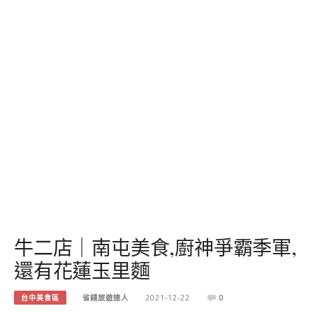
牛二店｜南屯美食,廚神爭霸季軍,
還有花蓮玉里麵
台中美食區
省錢旅遊達人
2021-12-22
0