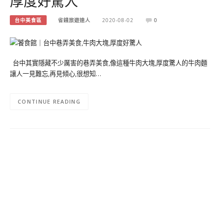
厚度好驚人
台中美食區
省錢旅遊達人
2020-08-02
0
台中其實隱藏不少厲害的巷弄美食,像這種牛肉大塊,厚度驚人的牛肉麵
讓人一見難忘,再見傾心,很想知…
CONTINUE READING