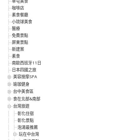
草屯美食
咖啡店
素食餐廳
小琉球美食
醫療
免費景點
屏東景點
新建案
素食
南歐西班牙11日
日本四國之旅
美容按摩SPA
瑜珈健身
台中美食區
食在北部&南部
台灣旅遊
彰化住宿
彰化景點
泡湯最推薦
玩在中台灣