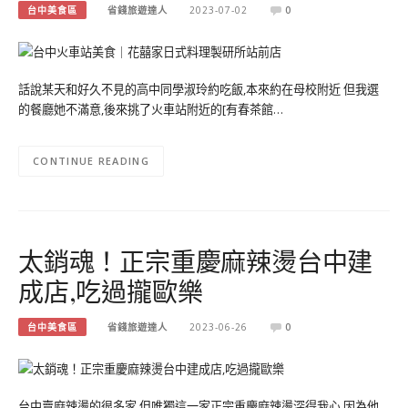
台中美食區
省錢旅遊達人
2023-07-02
0
話說某天和好久不見的高中同學淑玲約吃飯,本來約在母校附近 但我選
的餐廳她不滿意,後來挑了火車站附近的[有春茶館…
CONTINUE READING
太銷魂！正宗重慶麻辣燙台中建
成店,吃過攏歐樂
台中美食區
省錢旅遊達人
2023-06-26
0
台中賣麻辣燙的很多家,但唯獨這一家正宗重慶麻辣燙深得我心 因為他