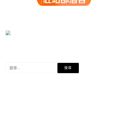
搜
尋
關
鍵
字: