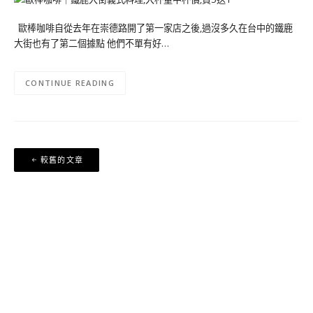
歐棒咖啡自從去年在崇德路開了第一家店之後,過沒多久在台中的鐵鹿
大街也有了第二個據點 他們不單有好…
CONTINUE READING
文
較舊的文章
章
導
覽