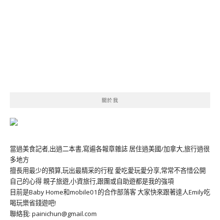
關於我
當過美食記者,出過二本書,寫遍各報章雜誌 居住過美國/加拿大,旅行過很
多地方
擅長用最少的預算,玩出最精采的行程 愛吃愛玩愛分享,常常不吝惜公開
自己的心得 親子旅遊,小資旅行,跟團或自助遊都是我的強項
目前是Baby Home和mobile01的合作部落客 大家快來跟著達人Emily吃
喝玩樂省錢遊吧!
聯絡我: painichun@gmail.com