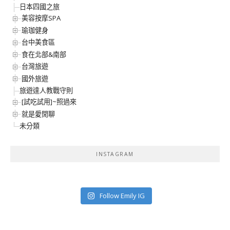
日本四國之旅
美容按摩SPA
瑜珈健身
台中美食區
食在北部&南部
台灣旅遊
國外旅遊
旅遊達人教戰守則
[試吃試用]~照過來
就是愛閒聊
未分類
INSTAGRAM
Follow Emily IG