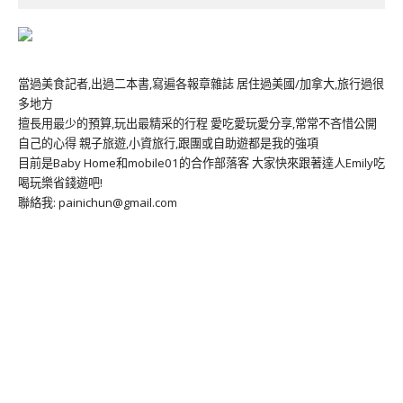
當過美食記者,出過二本書,寫遍各報章雜誌 居住過美國/加拿大,旅行過很
多地方
擅長用最少的預算,玩出最精采的行程 愛吃愛玩愛分享,常常不吝惜公開
自己的心得 親子旅遊,小資旅行,跟團或自助遊都是我的強項
目前是Baby Home和mobile01的合作部落客 大家快來跟著達人Emily吃
喝玩樂省錢遊吧!
聯絡我: painichun@gmail.com