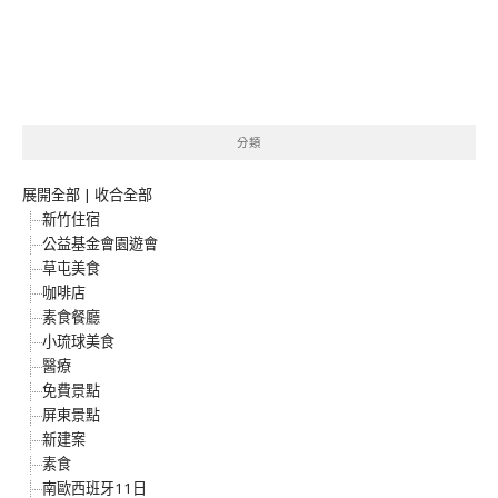
分類
展開全部
|
收合全部
新竹住宿
公益基金會園遊會
草屯美食
咖啡店
素食餐廳
小琉球美食
醫療
免費景點
屏東景點
新建案
素食
南歐西班牙11日