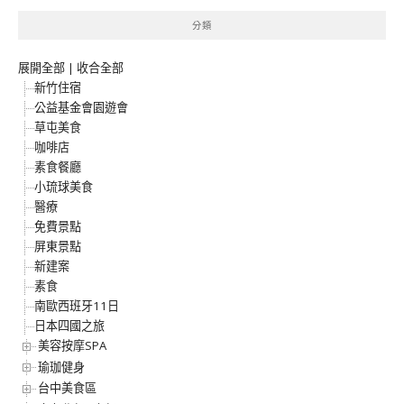
分類
展開全部
|
收合全部
新竹住宿
公益基金會園遊會
草屯美食
咖啡店
素食餐廳
小琉球美食
醫療
免費景點
屏東景點
新建案
素食
南歐西班牙11日
日本四國之旅
美容按摩SPA
瑜珈健身
台中美食區