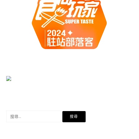
搜
尋
關
鍵