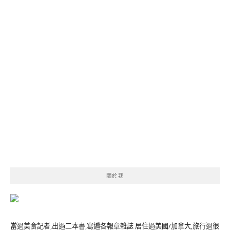
關於我
當過美食記者,出過二本書,寫遍各報章雜誌 居住過美國/加拿大,旅行過很