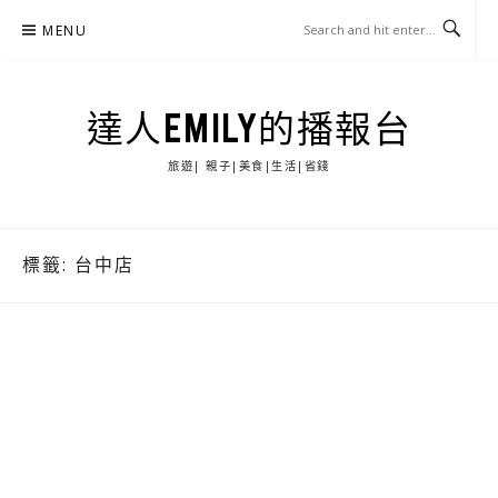
Skip
MENU
to
content
達人EMILY的播報台
旅遊| 親子|美食|生活|省錢
標籤:
台中店