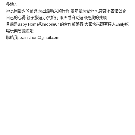
多地方
擅長用最少的預算,玩出最精采的行程 愛吃愛玩愛分享,常常不吝惜公開
自己的心得 親子旅遊,小資旅行,跟團或自助遊都是我的強項
目前是Baby Home和mobile01的合作部落客 大家快來跟著達人Emily吃
喝玩樂省錢遊吧!
聯絡我: painichun@gmail.com