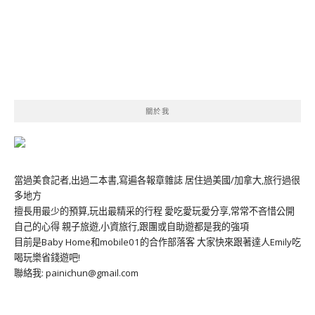
關於我
當過美食記者,出過二本書,寫遍各報章雜誌 居住過美國/加拿大,旅行過很
多地方
擅長用最少的預算,玩出最精采的行程 愛吃愛玩愛分享,常常不吝惜公開
自己的心得 親子旅遊,小資旅行,跟團或自助遊都是我的強項
目前是Baby Home和mobile01的合作部落客 大家快來跟著達人Emily吃
喝玩樂省錢遊吧!
聯絡我: painichun@gmail.com