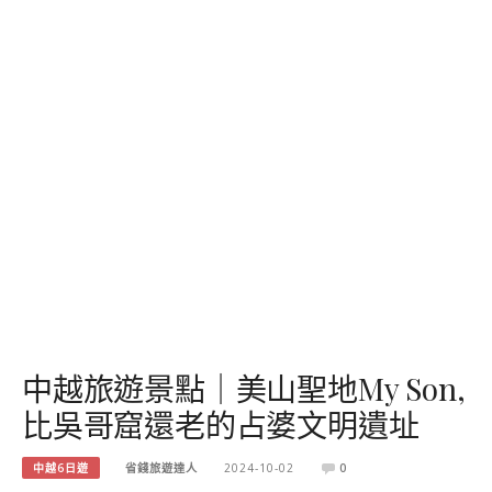
中越旅遊景點｜美山聖地My Son,
比吳哥窟還老的占婆文明遺址
中越6日遊
省錢旅遊達人
2024-10-02
0