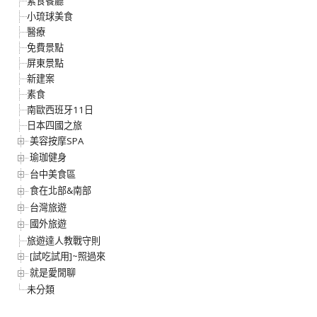
素食餐廳
小琉球美食
醫療
免費景點
屏東景點
新建案
素食
南歐西班牙11日
日本四國之旅
美容按摩SPA
瑜珈健身
台中美食區
食在北部&南部
台灣旅遊
國外旅遊
旅遊達人教戰守則
[試吃試用]~照過來
就是愛閒聊
未分類