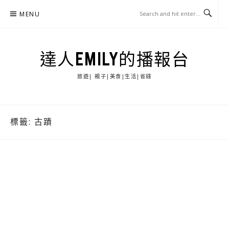
Skip
MENU
to
content
達人EMILY的播報台
旅遊| 親子|美食|生活|省錢
標籤:
古蹟