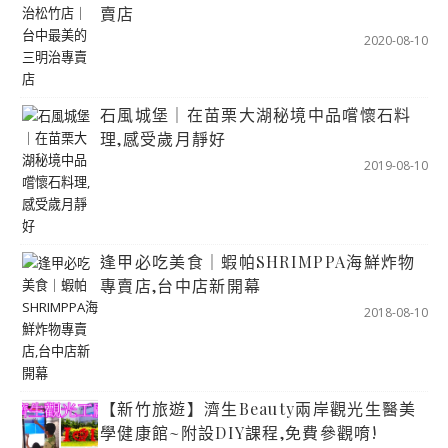
賣店
2020-08-10
石風城堡｜在苗栗大湖秘境中品嚐懷石料
理,感受歲月靜好
2019-08-10
逢甲必吃美食｜蝦帕SHRIMPPA海鮮炸物
專賣店,台中店新開幕
2018-08-10
【新竹旅遊】濟生Beauty兩岸觀光生醫美
學健康館~附設DIY課程,免費參觀唷!