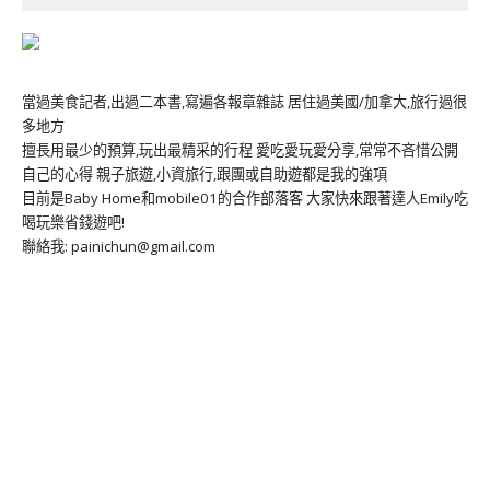
當過美食記者,出過二本書,寫遍各報章雜誌 居住過美國/加拿大,旅行過很
多地方
擅長用最少的預算,玩出最精采的行程 愛吃愛玩愛分享,常常不吝惜公開
自己的心得 親子旅遊,小資旅行,跟團或自助遊都是我的強項
目前是Baby Home和mobile01的合作部落客 大家快來跟著達人Emily吃
喝玩樂省錢遊吧!
聯絡我: painichun@gmail.com