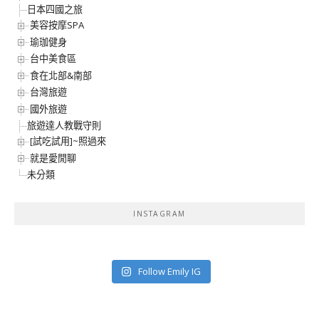
日本四國之旅
美容按摩SPA
瑜珈健身
台中美食區
食在北部&南部
台灣旅遊
國外旅遊
旅遊達人教戰守則
[試吃試用]~照過來
就是愛閒聊
未分類
INSTAGRAM
Follow Emily IG