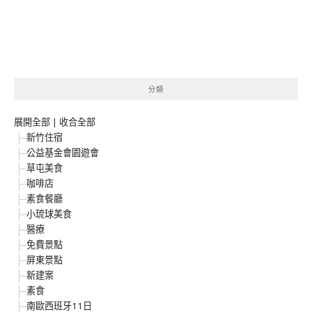
分類
展開全部
|
收合全部
新竹住宿
公益基金會園遊會
草屯美食
咖啡店
素食餐廳
小琉球美食
醫療
免費景點
屏東景點
新建案
素食
南歐西班牙11日