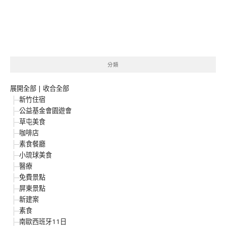
分類
展開全部
|
收合全部
新竹住宿
公益基金會園遊會
草屯美食
咖啡店
素食餐廳
小琉球美食
醫療
免費景點
屏東景點
新建案
素食
南歐西班牙11日