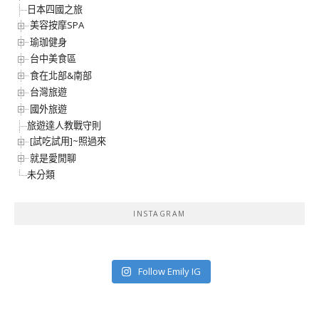
日本四國之旅
美容按摩SPA
瑜珈健身
台中美食區
食在北部&南部
台灣旅遊
國外旅遊
旅遊達人教戰守則
[試吃試用]~照過來
就是愛閒聊
未分類
INSTAGRAM
Follow Emily IG