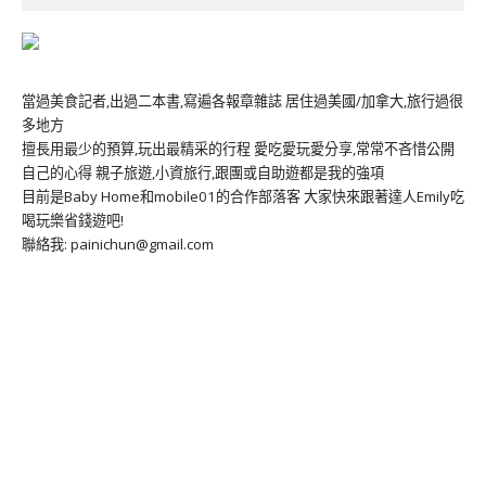
當過美食記者,出過二本書,寫遍各報章雜誌 居住過美國/加拿大,旅行過很
多地方
擅長用最少的預算,玩出最精采的行程 愛吃愛玩愛分享,常常不吝惜公開
自己的心得 親子旅遊,小資旅行,跟團或自助遊都是我的強項
目前是Baby Home和mobile01的合作部落客 大家快來跟著達人Emily吃
喝玩樂省錢遊吧!
聯絡我: painichun@gmail.com