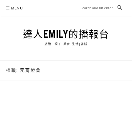
Skip
MENU
to
content
達人EMILY的播報台
旅遊| 親子|美食|生活|省錢
標籤:
元宵燈會