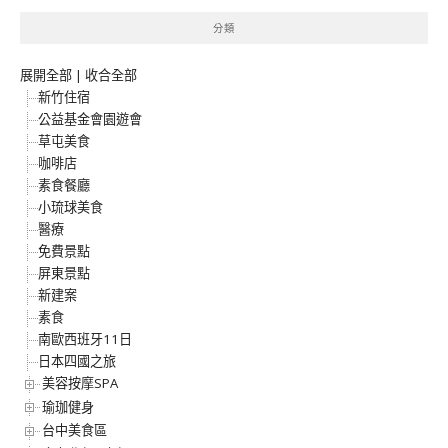
分類
展開全部
|
收合全部
新竹住宿
公益基金會園遊會
草屯美食
咖啡店
素食餐廳
小琉球美食
醫療
免費景點
屏東景點
新建案
素食
南歐西班牙11日
日本四國之旅
美容按摩SPA
瑜珈健身
台中美食區