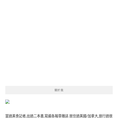
關於我
當過美食記者,出過二本書,寫遍各報章雜誌 居住過美國/加拿大,旅行過很