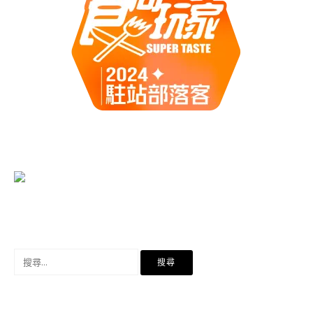
搜
尋
關
鍵