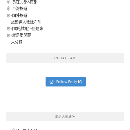
食在北部&南部
台灣旅遊
國外旅遊
旅遊達人教戰守則
[試吃試用]~照過來
就是愛閒聊
未分類
INSTAGRAM
Follow Emily IG
網站人氣統計