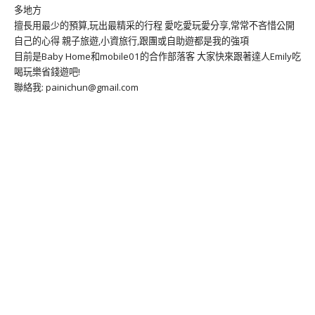
多地方
擅長用最少的預算,玩出最精采的行程 愛吃愛玩愛分享,常常不吝惜公開
自己的心得 親子旅遊,小資旅行,跟團或自助遊都是我的強項
目前是Baby Home和mobile01的合作部落客 大家快來跟著達人Emily吃
喝玩樂省錢遊吧!
聯絡我: painichun@gmail.com