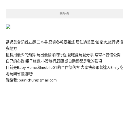
關於我
當過美食記者,出過二本書,寫遍各報章雜誌 居住過美國/加拿大,旅行過很
多地方
擅長用最少的預算,玩出最精采的行程 愛吃愛玩愛分享,常常不吝惜公開
自己的心得 親子旅遊,小資旅行,跟團或自助遊都是我的強項
目前是Baby Home和mobile01的合作部落客 大家快來跟著達人Emily吃
喝玩樂省錢遊吧!
聯絡我: painichun@gmail.com