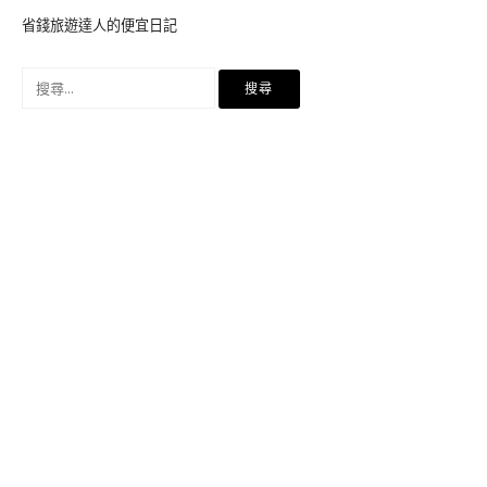
省錢旅遊達人的便宜日記
搜
尋
關
鍵
字: