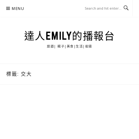
Skip
MENU
to
content
達人EMILY的播報台
旅遊| 親子|美食|生活|省錢
標籤:
交大