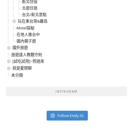
新北住宿
北部住宿
台北/新北景點
玩在東台灣&離島
Motel探秘
在地人推台中
國內親子遊
國外旅遊
旅遊達人教戰守則
[試吃試用]~照過來
就是愛閒聊
未分類
INSTAGRAM
Follow Emily IG