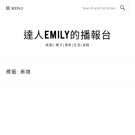
Skip
MENU
to
content
達人EMILY的播報台
旅遊| 親子|美食|生活|省錢
標籤:
串燒