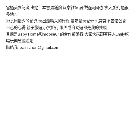
當過美食記者,出過二本書,寫遍各報章雜誌 居住過美國/加拿大,旅行過很
多地方
擅長用最少的預算,玩出最精采的行程 愛吃愛玩愛分享,常常不吝惜公開
自己的心得 親子旅遊,小資旅行,跟團或自助遊都是我的強項
目前是Baby Home和mobile01的合作部落客 大家快來跟著達人Emily吃
喝玩樂省錢遊吧!
聯絡我: painichun@gmail.com