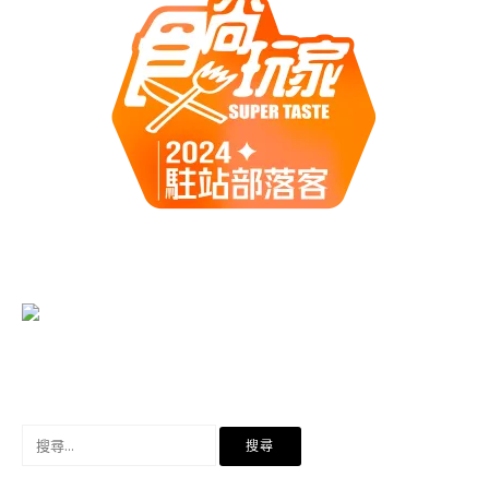
搜
尋
關