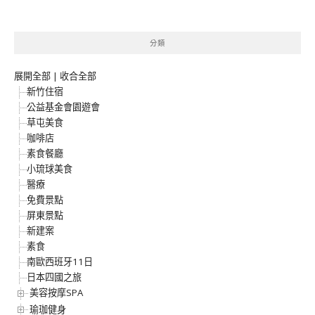
分類
展開全部
|
收合全部
新竹住宿
公益基金會園遊會
草屯美食
咖啡店
素食餐廳
小琉球美食
醫療
免費景點
屏東景點
新建案
素食
南歐西班牙11日
日本四國之旅
美容按摩SPA
瑜珈健身