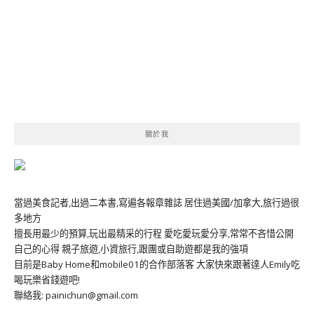
關於我
當過美食記者,出過二本書,寫遍各報章雜誌 居住過美國/加拿大,旅行過很
多地方
擅長用最少的預算,玩出最精采的行程 愛吃愛玩愛分享,常常不吝惜公開
自己的心得 親子旅遊,小資旅行,跟團或自助遊都是我的強項
目前是Baby Home和mobile01的合作部落客 大家快來跟著達人Emily吃
喝玩樂省錢遊吧!
聯絡我: painichun@gmail.com