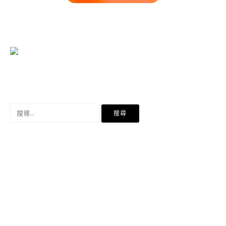
搜
尋
關
鍵
字: