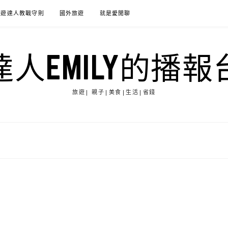
旅遊達人教戰守則
國外旅遊
就是愛閒聊
達人EMILY的播報
旅遊| 親子|美食|生活|省錢