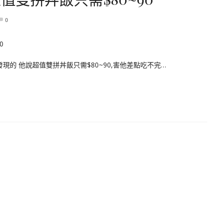
0
的 他說超值雙拼丼飯只需$80~90,害他差點吃不完…