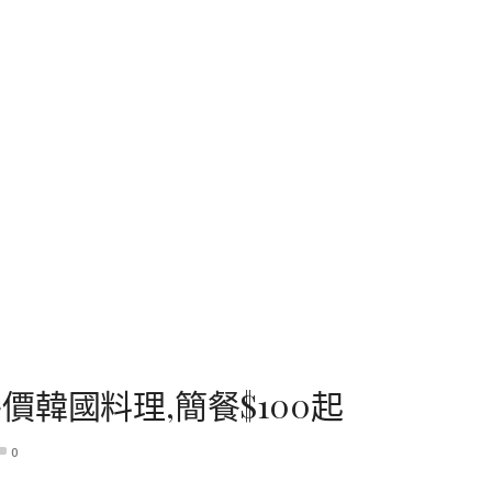
韓國料理,簡餐$100起
0