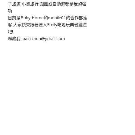
子旅遊,小資旅行,跟團或自助遊都是我的強
項
目前是Baby Home和mobile01的合作部落
客 大家快來跟著達人Emily吃喝玩樂省錢遊
吧!
聯絡我: painichun@gmail.com