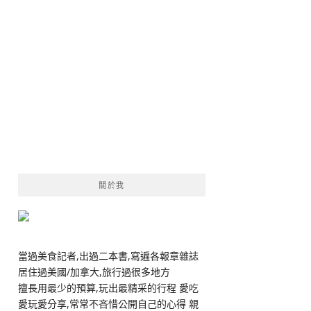
關於我
當過美食記者,出過二本書,寫遍各報章雜誌
居住過美國/加拿大,旅行過很多地方
擅長用最少的預算,玩出最精采的行程 愛吃
愛玩愛分享,常常不吝惜公開自己的心得 親