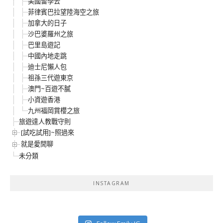
美國留學去
菲律賓巴拉望陸海空之旅
加拿大的日子
沙巴婆羅州之旅
巴里島遊記
中國內地走跳
迪士尼懶人包
祖孫三代遊東京
澳門~百遊不膩
小資遊香港
九州福岡賞櫻之旅
旅遊達人教戰守則
[試吃試用]~照過來
就是愛閒聊
未分類
INSTAGRAM