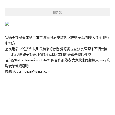
關於我
當過美食記者,出過二本書,寫遍各報章雜誌 居住過美國/加拿大,旅行過很
多地方
擅長用最少的預算,玩出最精采的行程 愛吃愛玩愛分享,常常不吝惜公開
自己的心得 親子旅遊,小資旅行,跟團或自助遊都是我的強項
目前是Baby Home和mobile01的合作部落客 大家快來跟著達人Emily吃
喝玩樂省錢遊吧!
聯絡我: painichun@gmail.com