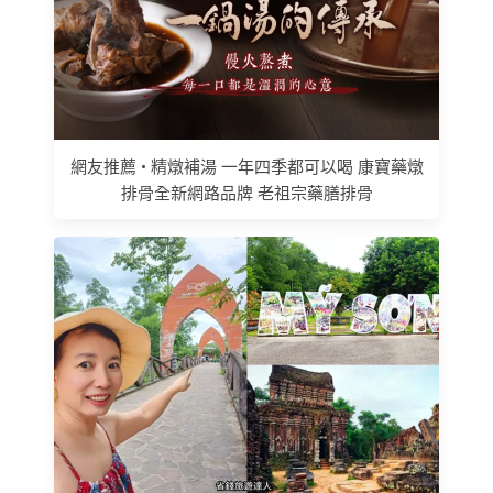
網友推薦 • 精燉補湯 一年四季都可以喝 康寶藥燉
排骨全新網路品牌 老祖宗藥膳排骨