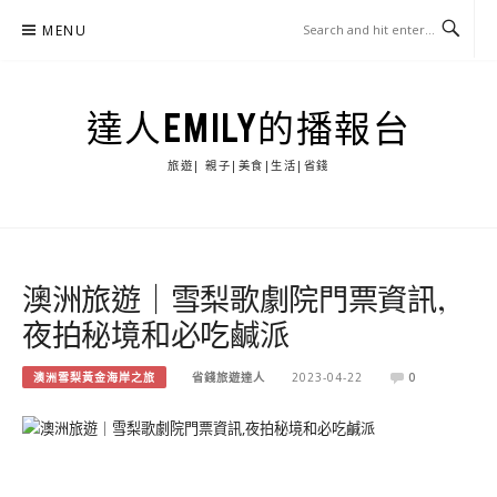
Skip
MENU
to
content
達人EMILY的播報台
旅遊| 親子|美食|生活|省錢
澳洲旅遊｜雪梨歌劇院門票資訊,
夜拍秘境和必吃鹹派
澳洲雪梨黃金海岸之旅
省錢旅遊達人
2023-04-22
0