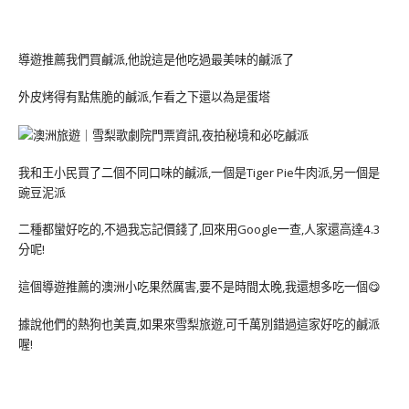
導遊推薦我們買鹹派,他說這是他吃過最美味的鹹派了
外皮烤得有點焦脆的鹹派,乍看之下還以為是蛋塔
我和王小民買了二個不同口味的鹹派,一個是Tiger Pie牛肉派,另一個是
豌豆泥派
二種都蠻好吃的,不過我忘記價錢了,回來用Google一查,人家還高達4.3
分呢!
這個導遊推薦的澳洲小吃果然厲害,要不是時間太晚,我還想多吃一個😋
據說他們的熱狗也美賣,如果來雪梨旅遊,可千萬別錯過這家好吃的鹹派
喔!