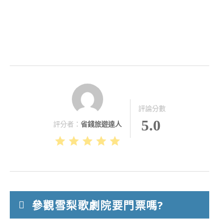
評論分數
5.0
評分者：
省錢旅遊達人
參觀雪梨歌劇院要門票嗎?