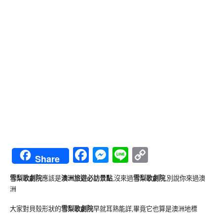
Facebook
Messenger
Line
Copy
Share
Link
雪梨歌劇院
應該是
澳洲旅遊必訪景點
,沒來過
雪梨歌劇院
,別說你來過澳
洲
大家對貝殼形狀的
雪梨歌劇院
早就耳熟能詳,畢竟它也算是澳洲地標