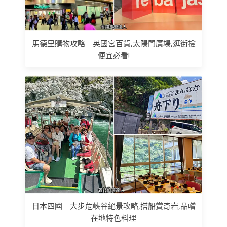
馬德里購物攻略｜英國宮百貨,太陽門廣場,逛街撿
便宜必看!
日本四國｜大步危峽谷絕景攻略,搭船賞奇岩,品嚐
在地特色料理