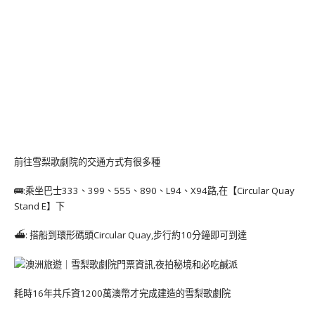
前往雪梨歌劇院的交通方式有很多種
🚌:乘坐巴士333、399、555、890、L94、X94路,在【Circular Quay
Stand E】下
⛴: 搭船到環形碼頭Circular Quay,步行約10分鐘即可到達
耗時16年共斥資1200萬澳幣才完成建造的雪梨歌劇院