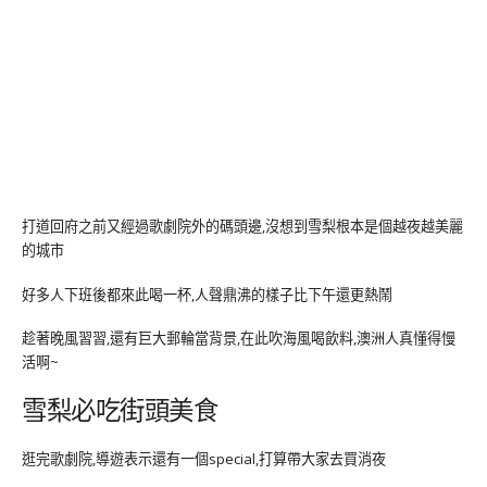
打道回府之前又經過歌劇院外的碼頭邊,沒想到雪梨根本是個越夜越美麗
的城市
好多人下班後都來此喝一杯,人聲鼎沸的樣子比下午還更熱鬧
趁著晚風習習,還有巨大郵輪當背景,在此吹海風喝飲料,澳洲人真懂得慢
活啊~
雪梨必吃街頭美食
逛完歌劇院,導遊表示還有一個special,打算帶大家去買消夜