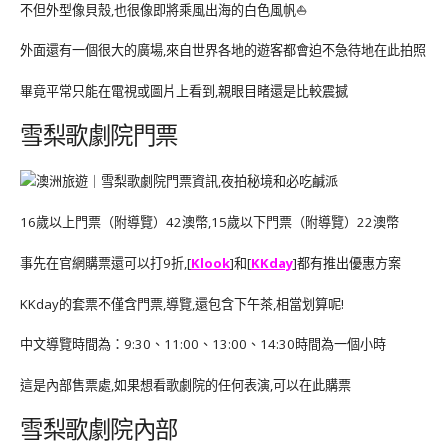
不但外型像貝殼,也很像即將乘風出海的白色風帆⛵️
外面還有一個很大的廣場,來自世界各地的遊客都會迫不急待地在此拍照
畢竟平常只能在電視或圖片上看到,親眼目睹還是比較震撼
雪梨歌劇院門票
16歲以上門票（附導覽）42澳幣,15歲以下門票（附導覽）22澳幣
事先在官網購票還可以打9折,[
Klook
]和[
KKday
]都有推出優惠方案
KKday的套票不僅含門票,導覽,還包含下午茶,相當划算呢!
中文導覽時間為：9:30、11:00、13:00、14:30時間為一個小時
這是內部售票處,如果想看歌劇院的任何表演,可以在此購票
雪梨歌劇院內部