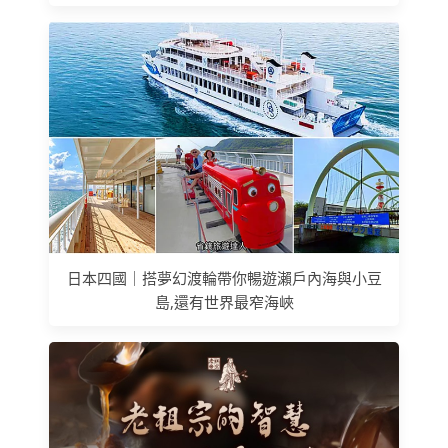
日本四國｜搭夢幻渡輪帶你暢遊瀨戶內海與小豆
島,還有世界最窄海峽