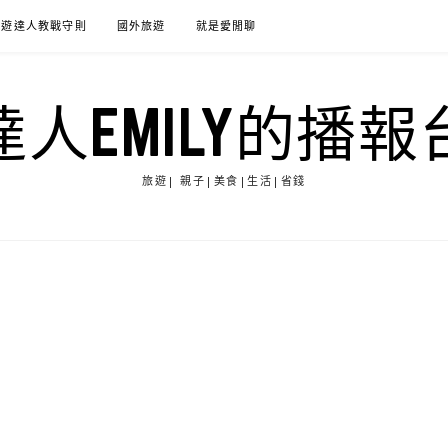
旅遊達人教戰守則
國外旅遊
就是愛閒聊
達人EMILY的播報
旅遊| 親子|美食|生活|省錢