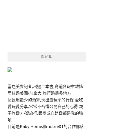
關於我
當過美食記者,出過二本書,寫遍各報章雜誌
居住過美國/加拿大,旅行過很多地方
擅長用最少的預算,玩出最精采的行程 愛吃
愛玩愛分享,常常不吝惜公開自己的心得 親
子旅遊,小資旅行,跟團或自助遊都是我的強
項
目前是Baby Home和mobile01的合作部落