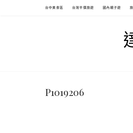
Skip
台中美食區
台灣平價旅遊
國內親子遊
to
content
P1019206